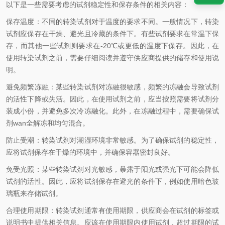
以下是一些需要考虑的试剂稳定性和保存条件的相关内容：
保存温度：不同的转染试剂对于温度的要求不同。一般情况下，转染
试剂应保存在干燥、避光且冷藏的条件下。有些试剂要求在常温下保
存，而其他一些试剂则要求在
-20
℃或更低的温度下保存。因此，在
使用转染试剂之前，需要仔细阅读并遵守供应商提供的储存和使用说
明。
避免频繁冻融：某些转染试剂对冻融很敏感，频繁的冻融会导致试剂
的活性下降或失活。因此，在使用试剂之前，应当按照需要将试剂分
装成小份，并避免多次冷冻融化。此外，在冻融过程中，需要确保试
剂wan全解冻和均匀混合。
防止受潮：转染试剂对潮湿环境非常敏感。为了确保试剂的稳定性，
应将试剂保存在干燥的环境中，并确保容器密封良好。
免受光照：某些转染试剂对光敏感，暴露于阳光或强光下可能会降低
试剂的活性。因此，应将试剂保存在避光的条件下，例如使用暗色玻
璃瓶来存储试剂。
合理使用期限：转染试剂通常有使用期限，供应商会在试剂的标签或
说明书中提供相关信息。应该在使用期限内使用试剂，超过期限的试