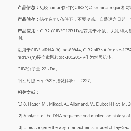
产品信息：
免疫
human
物种的
CIB2
的
C-terminal region
相对
产品储存：
储存在
4
°
C
条件下，不要冷冻。自装运之日起一
产品应用：
CIB2 (CIB2C12B11)
推荐用于小鼠、大鼠和人
测。
适用于
CIB2 siRNA (h): sc-89944, CIB2 siRNA (m): sc-10
hRNA (m)
慢病毒颗粒
:sc-105205- v
作为对照抗体。
CIB2
分子量
:22 kDa
。
阳性对照
:Hep G2
细胞裂解液
:sc-2227
。
相关文献：
[1]
8. Hager, M., Mikael, A., Allamand, V., Dubeej-Hjalt, M.
[2]
Analysis of the DNA sequence and duplication history
[3]
Effective gene therapy in an authentic model of Tay-Sa