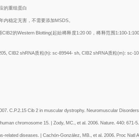
应的重组蛋白
年内稳定无害，不需要添加
MSDS
。
源
CIB2
的
Western Blotting(
起始稀释度
1:20 00
，稀释范围
1:100-1:10
5205, CIB2 shRNA
质粒
(h): sc-89944- sh, CIB2 shRNA
质粒
(m): sc-1
 2007. C.P.2.15 Cib 2 in muscular dystrophy. Neuromuscular Disorders
 of human chromosome 15.
| Zody, MC., et al. 2006. Nature. 440: 671
chs-related diseases. | Cachón-González, MB., et al. 2006. Proc Nat