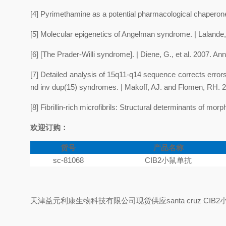
[4]
Pyrimethamine as a potential pharmacological chaperone
[5]
Molecular epigenetics of Angelman syndrome.
| Lalande,
[6]
[The Prader-Willi syndrome].
| Diene, G., et al. 2007. A
[7]
Detailed analysis of 15q11-q14 sequence corrects errors 
nd inv dup(15) syndromes.
| Makoff, AJ. and Flomen, RH. 
[8]
Fibrillin-rich microfibrils: Structural determinants of mo
欢迎订购：
货号
产品名称
sc-81068
CIB2
小鼠单抗
天津益元利康生物科技有限公司现货供应
santa cruz CIB2