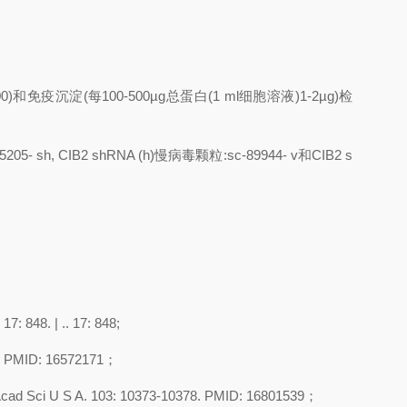
00)
和免疫沉淀
(
每
100-500µg
总蛋白
(1 ml
细胞溶液
)1-2µg)
检
05205- sh, CIB2 shRNA (h)
慢病毒颗粒
:sc-89944- v
和
CIB2 s
 17: 848.
| .. 17: 848;
-5. PMID: 16572171
；
l Acad Sci U S A. 103: 10373-10378. PMID: 16801539
；