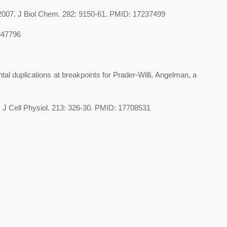
 2007. J Biol Chem. 282: 9150-61. PMID: 17237499
7347796
al duplications at breakpoints for Prader-Willi, Angelman, a
. J Cell Physiol. 213: 326-30. PMID: 17708531