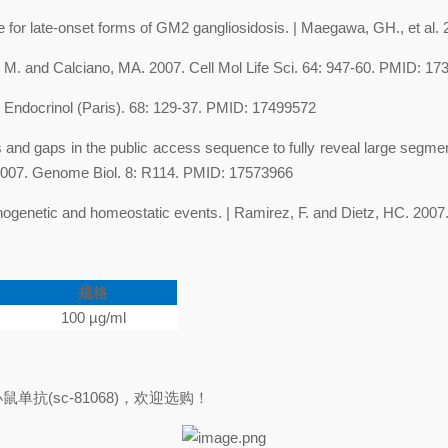
 for late-onset forms of GM2 gangliosidosis.
| Maegawa, GH., et al.
 M. and Calciano, MA. 2007. Cell Mol Life Sci. 64: 947-60. PMID: 1
nn Endocrinol (Paris). 68: 129-37. PMID: 17499572
and gaps in the public access sequence to fully reveal large segment
2007. Genome Biol. 8: R114. PMID: 17573966
rphogenetic and homeostatic events.
| Ramirez, F. and Dietz, HC. 2007
规格
100 µg/ml
小鼠单抗
(sc-81068)
，欢迎选购！