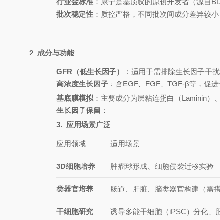
行业金标准
：康宁是基质胶的原创开发者（源自B
批次稳定性
：质控严格，不同批次间成分差异较小
2. 成分与功能
GFR（低生长因子）
：适用于需排除生长因子干扰
高浓度生长因子
：含EGF、FGF、TGF-β等，
基底膜模拟
：主要成分为层粘连蛋白（Laminin）、
生长因子保留
：
3. 应用场景广泛
应用领域
适用场景
3D细胞培养
肿瘤球形成、细胞侵袭迁移实验
类器官培养
肠道、肝脏、脑类器官构建（需
干细胞研究
诱导多能干细胞（iPSC）分化、