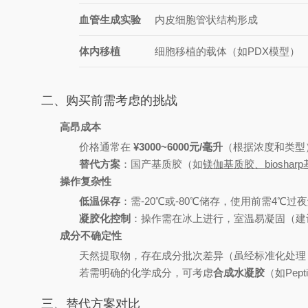
血管生成实验
内皮细胞管状结构形成
体内移植
细胞移植的载体（如PDX模型）
二、购买前需考虑的挑战
高昂成本
价格通常在
¥3000~6000元/毫升
（根据浓度和类型
替代方案
：国产基质胶（如
镁伽基质胶
、
biosharp
操作复杂性
低温保存
：需-20℃或-80℃储存，使用前需4℃
凝胶化控制
：操作需在冰上进行，室温易凝固（建
成分不确定性
天然提取物，存在成分批次差异（虽经标准化处理
若需明确的化学成分，可考虑
合成水凝胶
（如Pept
三、替代方案对比