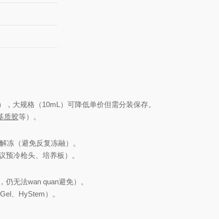
），大规格（10mL）可降低单价但需分装保存。
基质胶
等）。
过夜解冻（避免反复冻融）。
议预冷枪头、培养板）。
，仍无法
wan quan
避免）。
iGel、HyStem）。