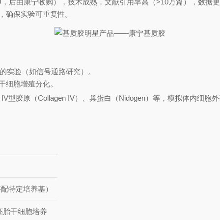
D，后由康宁收购），技术成熟，文献引用率高（>10万篇），数据
，确保实验可重复性。
的实验（如信号通路研究）。
促进干细胞增殖分化。
IV型胶原（Collagen IV）、巢蛋白（Nidogen）等，模拟体内细
搭配特定培养基）
胚胎干细胞培养