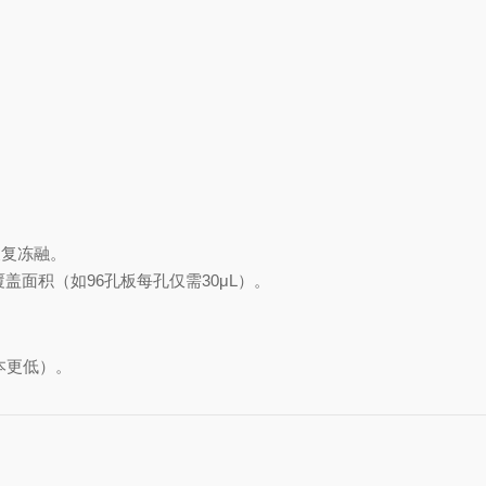
反复冻融。
覆盖面积（如96孔板每孔仅需30μL）。
成本更低）。