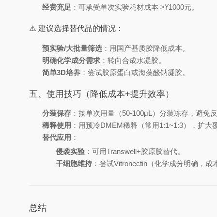
经费充足
：可承受单次实验耗材成本 >¥1000元。
⚠️ 建议选择替代品的情况：
预实验/大批量筛选
：用国产基质胶降低成本。
明确化学成分需求
：转向合成水凝胶。
简单3D培养
：尝试胶原蛋白或海藻酸钠凝胶。
五、使用技巧（降低成本+提升效率）
分装保存
：按单次用量（50-100μL）分装冻存，避免
稀释使用
：用预冷DMEM稀释（常用1:1~1:3），扩大
替代应用
：
侵袭实验
：可用Transwell+胶原胶替代。
干细胞维持
：尝试Vitronectin（化学成分明确，
总结