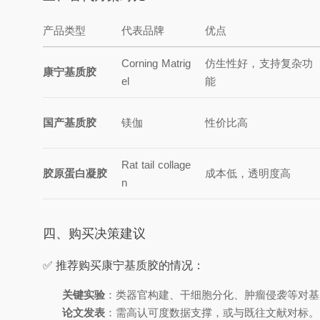
产品类型
代表品牌
优点
Corning Matrig
仿生性好，支持复杂功
康宁基质胶
el
能
国产基质胶
镁伽
性价比高
Rat tail collage
胶原蛋白凝胶
成本低，透明度高
n
四、购买决策建议
✅ 推荐购买康宁基质胶的情况：
关键实验
：类器官构建、干细胞分化、肿瘤侵袭等对基
论文发表
：需高认可度数据支撑，或与既往文献对标。