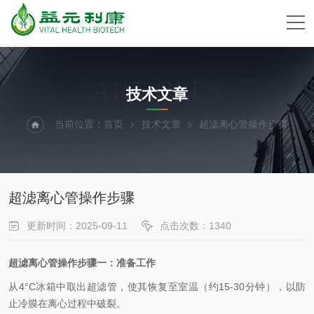
ARTICLES
技术文章
当前位置：
首页
技术文章
超滤离心管操作步骤
超滤离心管操作步骤
更新时间：2025-09-11
点击次数：1340
超滤离心管操作步
骤一：
准备工作
从
4°C
冰箱中取出超滤管，使其恢复至室温（约
15-30
分钟），以防
止冷膜在离心过程中破裂。