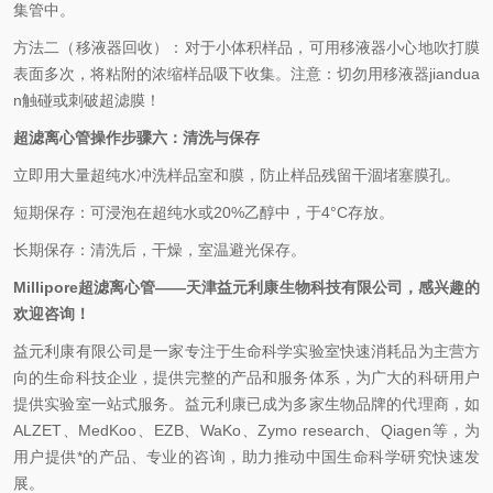
集管中。
方法二（移液器回收）：对于小体积样品，可用移液器小心地吹打膜
表面多次，将粘附的浓缩样品吸下收集。注意：切勿用移液
器
jiandua
n
触碰或
刺破超滤膜！
超滤离心管操作步
骤
六
：
清洗与保存
立即用大量超纯水冲洗样品室和膜，防止样品残留干涸堵塞膜孔。
短期保存：可浸泡在超纯水或
20%
乙醇中，于
4°C
存放。
长期保存：清洗后，干燥，室温避光保存。
Millipore
超滤离心管
——天津
益元利康生物科技有限公司，感兴趣的
欢迎咨询！
益元利康有限公司是一家专注于生命科学实验室快速消耗品为主营方
向的生命科技企业，提供完整的产品和服务体系，为广大的科研用户
提供实验室一站式服务。益元利康已成为多家生物品牌的代理商，如
ALZET
、
MedKoo
、
EZB
、
WaKo
、
Zymo research
、
Qiagen
等，为
用户提供*的产品、专业的咨询，助力推动中国生命科学研究快速发
展。