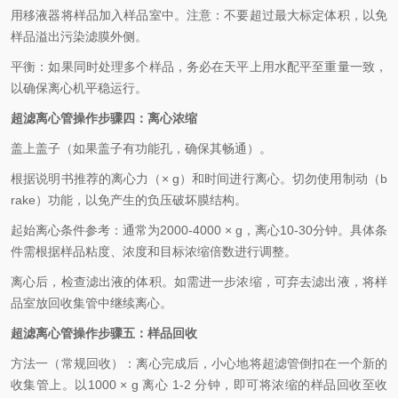
用移液器将样品加入样品室中。注意：不要超过最大标定体积，以免
样品溢出污染滤膜外侧。
平衡：如果同时处理多个样品，务必在天平上用水配平至重量一致，
以确保离心机平稳运行。
超滤离心管操作步
骤
四
：
离心浓缩
盖上盖子（如果盖子有功能孔，确保其畅通）。
根据说明书推荐的离心力（
× g
）和时间进行离心。切勿使用制动（
b
rake
）功能，以免产生的负压破坏膜结构。
起始离心条件参考：通常为
2000-4000 × g
，离心
10-30
分钟。具体条
件需根据样品粘度、浓度和目标浓缩倍数进行调整。
离心后，检查滤出液的体积。如需进一步浓缩，可弃去滤出液，将样
品室放回收集管中继续离心。
超滤离心管操作步
骤
五
：
样品回收
方法一（常规回收）：离心完成后，小心地将超滤管倒扣在一个新的
收集管上。以
1000 × g
离心
1-2
分钟，即可将浓缩的样品回收至收