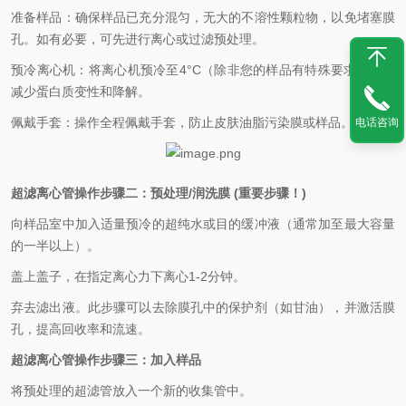
准备样品：确保样品已充分混匀，无大的不溶性颗粒物，以免堵塞膜
孔。如有必要，可先进行离心或过滤预处理。
预冷离心机：将离心机预冷至
4°C
（除非您的样品有特殊要求），以
减少蛋白质变性和降解。
佩戴手套：操作全程佩戴手套，防止皮肤油脂污染膜或样品。
电话咨询
超滤离心管操作步
骤二：
预处理
/
润洗膜
(
重要步骤！
)
向样品室中加入适量预冷的超纯水或目的缓冲液（通常加至最大容量
的一半以上）。
盖上盖子，在指定离心力下离心
1-2
分钟。
弃去滤出液。此步骤可以去除膜孔中的保护剂（如甘油），并激活膜
孔，提高回收率和流速。
超滤离心管操作步
骤
三
：
加入样品
将预处理的超滤管放入一个新的收集管中。