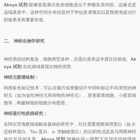
Akoya 试剂
能够直观展示免疫细胞是位于肿瘤实质内部、边缘还是
远端基质中。这种空间分布信息对于评估患者预后以及预测免疫治疗
的效果具有重要价值。
二、 神经生物学研究
神经系统结构复杂，细胞类型多样，且蛋白质表达丰度往往较低。
Ak
oya 试剂
在此领域展现出独特优势。
神经元图谱绘制：
利用多色标记技术，可以在脑片或脊髓切片中同时标记不同类型的神
经元（如兴奋性神经元和抑制性神经元）、星形胶质细胞、小胶质细
胞等，构建精细的细胞分布图谱。
神经退行性疾病研究：
在阿尔茨海默病或帕金森病的研究中，往往需要观察病理蛋白（如 β-
淀粉样蛋白、Tau 蛋白、α- 突触核蛋白）的沉积情况及其与周围神经
炎症反应的关系。
Akoya 试剂
能够在同一视野下呈现这些病理改