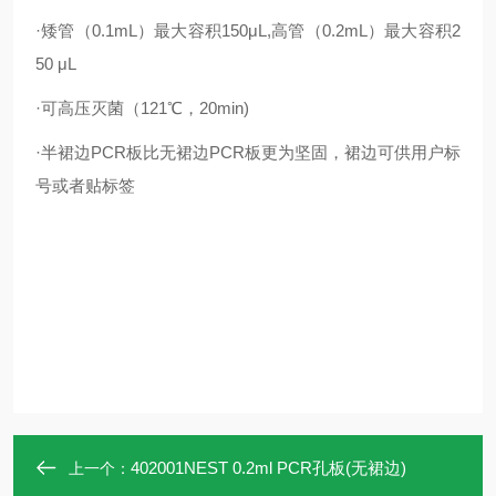
·矮管（0.1mL）最大容积150μL,高管（0.2mL）最大容积2
50 μL
·可高压灭菌（121℃，20min)
·半裙边PCR板比无裙边PCR板更为坚固，裙边可供用户标
号或者贴标签
402001NEST 0.2ml PCR孔板(无裙边)
上一个：