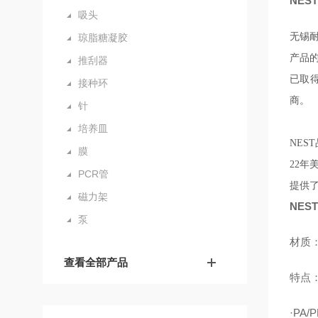
NES
吸头
无锡耐
琼脂糖凝胶
产品的
推刮器
已取得
接种环
商。
针
培养皿
NES
膜
22
PCR管
提供
磁力架
NES
泵
材质
查看全部产品
特点
·PA