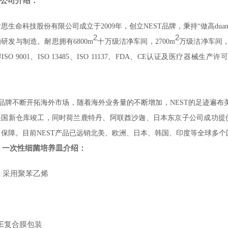
T公司介绍：
思生命科技股份有限公司成立于2009年，创立NEST品牌，秉持“做高du
2
2
研发与制造。耐思拥有6800m
十万级洁净车间，2700m
万级洁净车间
ISO 9001、ISO 13485、ISO 11137、FDA、CE认证及医疗
T品牌不断开拓海外市场，随着海外业务量的不断增加，NEST的足迹遍布美
年美国新仓库竣工，同时荷兰鹿特丹、阿联酋沙迦、日本东京子公司成功提
了保障。目前NEST产品已远销北美、欧洲、日本、韩国、印度等全球多个
T 一次性细菌培养皿介绍：
：采用聚苯乙烯
：
/PE复合膜包装