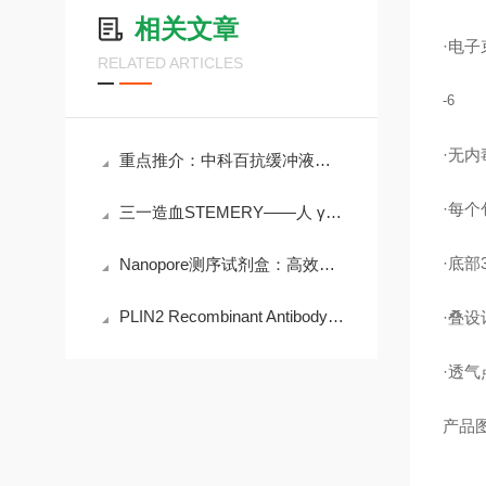
相关文章
·电子
RELATED ARTICLES
-6
·无内
重点推介：中科百抗缓冲液速溶颗粒
·每
三一造血STEMERY——人 γδT 细胞高效扩增试剂盒说明书
·底部
Nanopore测序试剂盒：高效建库，赋能精准长读长测序
PLIN2 Recombinant Antibody重组单抗(AE00152)现货供应
·叠
·透气
产品