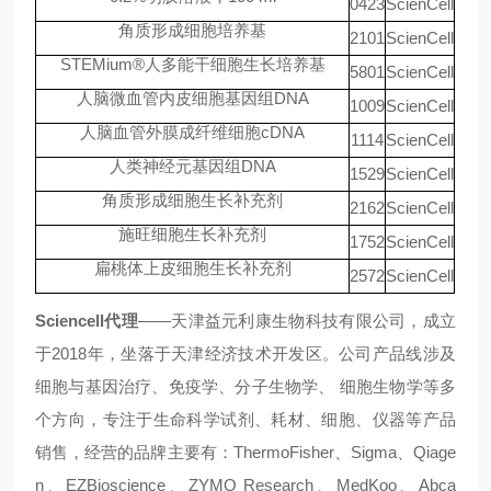
0423
ScienCell
角质形成细胞培养基
2101
ScienCell
STEMium®人多能干细胞生长培养基
5801
ScienCell
人脑微血管内皮细胞基因组DNA
1009
ScienCell
人脑血管外膜成纤维细胞cDNA
1114
ScienCell
人类神经元基因组DNA
1529
ScienCell
角质形成细胞生长补充剂
2162
ScienCell
施旺细胞生长补充剂
1752
ScienCell
扁桃体上皮细胞生长补充剂
2572
ScienCell
Sciencell代理
——
天津益元利康生物科技有限公司，成立
于
2018
年，坐落于天津经济技术开发区。公司产品线涉及
细胞
与基因治疗、免疫学、分子生物学、
细胞
生物学等多
个方向，专注于生命科学试剂、耗材、
细胞
、仪器等产品
销售，经营的品牌主要有：
ThermoFisher
、
Sigma
、
Qiage
n
、
EZBi
oscience
、
ZYMO Research
、
MedKoo
、
Abca