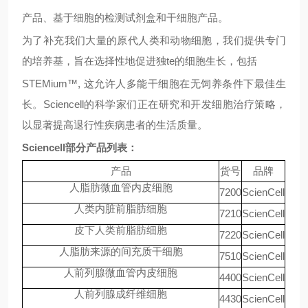
产品、基于细胞的检测试剂盒和干细胞产品。
为了补充我们大量的原代人类和动物细胞，我们提供专门
的培养基，旨在选择性地促进独te的细胞生长，包括
STEMium™, 这允许人多能干细胞在无饲养条件下最佳生
长。
Sciencell
的科学家们正在研究和开发细胞治疗策略，
以显著
提高退行性疾病患者的生活质量。
Sciencell部分产品列表：
产品
货号
品牌
人脂肪微血管内皮细胞
7200
ScienCell
人类内脏前脂肪细胞
7210
ScienCell
皮下人类前脂肪细胞
7220
ScienCell
人脂肪来源的间充质干细胞
7510
ScienCell
人前列腺微血管内皮细胞
4400
ScienCell
人前列腺成纤维细胞
4430
ScienCell