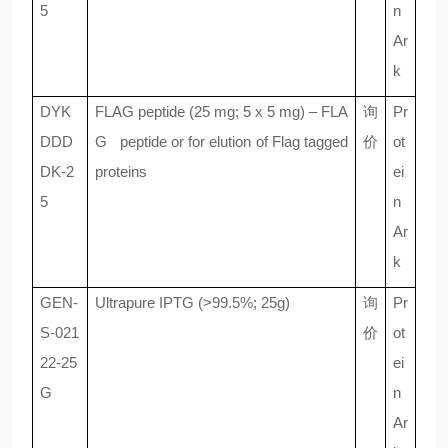
5
n
Ar
k
DYK
FLAG peptide (25 mg; 5 x 5 mg) – FLA
询
Pr
DDD
G peptide or for elution of Flag tagged
价
ot
DK-2
proteins
ei
5
n
Ar
k
GEN-
Ultrapure IPTG (>99.5%; 25g)
询
Pr
S-021
价
ot
22-25
ei
G
n
Ar