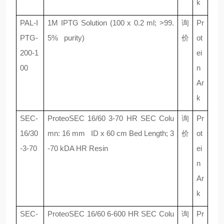
k
PAL-I
1M IPTG Solution (100 x 0.2 ml; >99.
询
Pr
PTG-
5% purity)
价
ot
200-1
ei
00
n
Ar
k
SEC-
ProteoSEC 16/60 3-70 HR SEC Colu
询
Pr
16/30
mn: 16 mm ID x 60 cm Bed Length; 3
价
ot
-3-70
-70 kDA HR Resin
ei
n
Ar
k
SEC-
ProteoSEC 16/60 6-600 HR SEC Colu
询
Pr