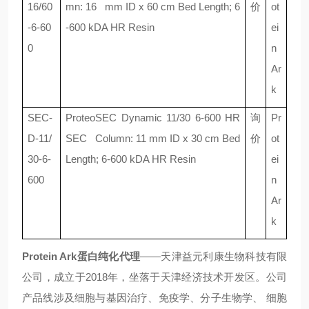
16/60
mn: 16 mm ID x 60 cm Bed Length; 6
价
ot
-6-60
-600 kDA HR Resin
ei
0
n
Ar
k
SEC-
ProteoSEC Dynamic 11/30 6-600 HR
询
Pr
D-11/
SEC Column: 11 mm ID x 30 cm Bed
价
ot
30-6-
Length; 6-600 kDA HR Resin
ei
600
n
Ar
k
Protein Ark蛋白纯化代理
——天津益元利康生物科技有限
公司，成立于2018年，坐落于天津经济技术开发区。公司
产品线涉及细胞与基因治疗、免疫学、分子生物学、 细胞