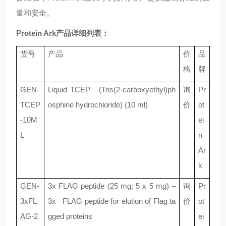
量和安全。
Protein Ark产品详细列表：
货号
产品
价
品
格
牌
GEN-
Liquid TCEP (Tris(2-carboxyethyl)ph
询
Pr
TCEP
osphine hydrochloride) (10 ml)
价
ot
-10M
ei
L
n
Ar
k
GEN-
3x FLAG peptide (25 mg; 5 x 5 mg) –
询
Pr
3xFL
3x FLAG peptide for elution of Flag ta
价
ot
AG-2
gged proteins
ei