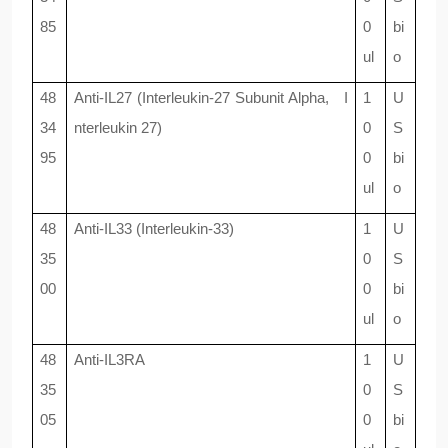
85
0
bi
ul
o
48
Anti-IL27 (Interleukin-27 Subunit Alpha, I
1
U
34
nterleukin 27)
0
S
95
0
bi
ul
o
48
Anti-IL33 (Interleukin-33)
1
U
35
0
S
00
0
bi
ul
o
48
Anti-IL3RA
1
U
35
0
S
05
0
bi