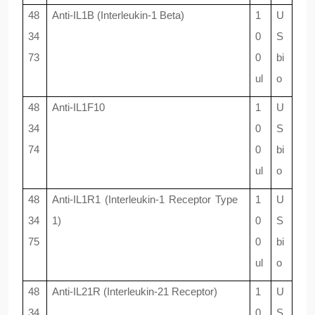
48
Anti-IL1B (Interleukin-1 Beta)
1
U
34
0
S
73
0
bi
ul
o
48
Anti-IL1F10
1
U
34
0
S
74
0
bi
ul
o
48
Anti-IL1R1 (Interleukin-1 Receptor Type
1
U
34
1)
0
S
75
0
bi
ul
o
48
Anti-IL21R (Interleukin-21 Receptor)
1
U
34
0
S