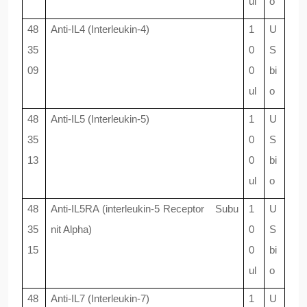
ul
o
48
Anti-IL4 (Interleukin-4)
1
U
35
0
S
09
0
bi
ul
o
48
Anti-IL5 (Interleukin-5)
1
U
35
0
S
13
0
bi
ul
o
48
Anti-IL5RA (interleukin-5 Receptor Subu
1
U
35
nit Alpha)
0
S
15
0
bi
ul
o
48
Anti-IL7 (Interleukin-7)
1
U