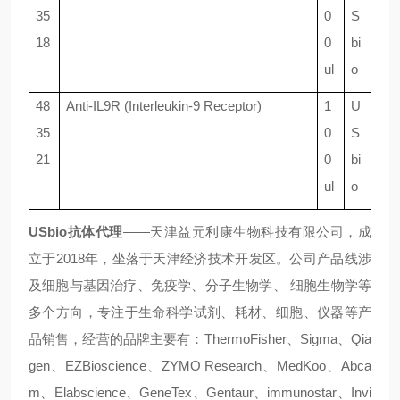
35
0
S
18
0
bi
ul
o
48
Anti-IL9R (Interleukin-9 Receptor)
1
U
35
0
S
21
0
bi
ul
o
USbio抗体
代理
——天津益元利康生物科技有限公司，成
立于2018年，坐落于天津经济技术开发区。公司产品线涉
及细胞与基因治疗、免疫学、分子生物学、 细胞生物学等
多个方向，专注于生命科学试剂、耗材、细胞、仪器等产
品销售，经营的品牌主要有：ThermoFisher、Sigma、Qia
gen、EZBioscience、ZYMO Research、MedKoo、Abca
m、Elabscience、GeneTex、Gentaur、immunostar、Invi