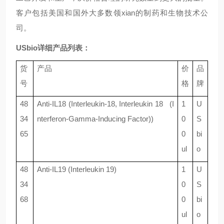
客户包括美国和国外大多数领xian的制药和生物技术公
司。
USbio详细产品列表：
货
产品
价
品
号
格
牌
48
Anti-IL18 (Interleukin-18, Interleukin 18 (I
1
U
34
nterferon-Gamma-Inducing Factor))
0
S
65
0
bi
ul
o
48
Anti-IL19 (Interleukin 19)
1
U
34
0
S
68
0
bi
ul
o