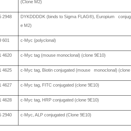
(Clone M2)
 2948
DYKDDDDK (binds to Sigma FLAG®), Europium conjuga
e M2)
 601
c-Myc (polyclonal)
 4620
c-Myc tag (mouse monoclonal) (clone 9E10)
 4625
c-Myc tag, Biotin conjugated (mouse monoclonal) (clone
 4627
c-Myc tag, FITC conjugated (clone 9E10)
 4628
c-Myc tag, HRP conjugated (clone 9E10)
 2940
c-Myc, ALP conjugated (Clone 9E10)