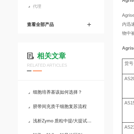
Agr
代理
Agr
内迅速
查看全部产品
物中
Agr
相关文章
货号
RELATED ARTICLES
AS20
细胞培养基该如何选择？
AS15
脐带间充质干细胞复苏流程
浅析Zymo 质粒中提/大提试剂盒的使用方法
AS21