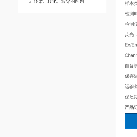
转染、转化、转导的区别
样本
检测
检测
荧光
Ex/Em
Chann
自备
保存
运输
保质
产品