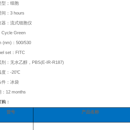
类型
；
细胞
时间
：
3 hours
仪器
：
流式细胞仪
：
Cycle Green
 (nm)
：
500/530
el set
：
FITC
试剂
：
无水乙醇，
PBS(E-IR-R187)
温度
：
-20
℃
条件
：
冰袋
期
：
12 months
订购：
货号
产品名称