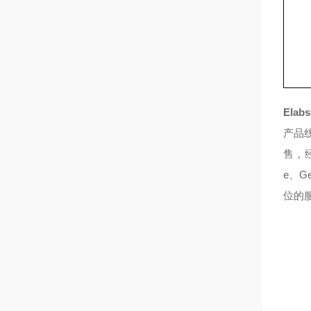
Elabs
产品
售，经营
e、Ge
位的