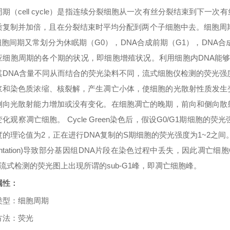
周期（
cell cycle
）是指连续分裂细胞从一次有丝分裂结束到下一次有
质复制并加倍，且在分裂结束时平均分配到两个子细胞中去。细胞周
细胞间期又常划分为休眠期（
G0
），
DNA
合成前期（
G1
），
DNA
合
应细胞周期的各个期的状况，即细胞增殖状况。利用细胞内
DNA
能
其
DNA
含量不同从而结合的荧光染料不同，流式细胞仪检测的荧光强
浆和染色质浓缩、核裂解，产生凋亡小体，使细胞的光散射性质发生
侧向光散射能力增加或没有变化。在细胞凋亡的晚期，前向和侧向散
变化观察凋亡细胞。
Cycle Green
染色后，假设
G0/G1
期细胞的荧光
度的理论值为
2
，正在进行
DNA
复制的
S
期细胞的荧光强度为
1~2
之间
tation)
导致部分基因组
DNA
片段在染色过程中丢失，因此凋亡细胞
流式检测的荧光图上出现所谓的
sub-G1
峰，即凋亡细胞峰。
属性：
类型
：
细胞周期
方法
：
荧光