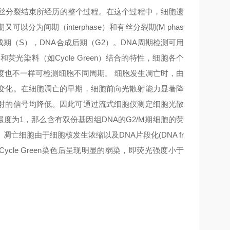
丝分裂结束所经历的整个过程。在这个过程中，细胞遗
期又可以分为间期（
interphase
）和有丝分裂期
(M phas
成期（
S
），
DNA
合成后期（
G2
）。
DNA
周期检测可用
够和荧光染料（如
Cycle Green
）结合的特性，细胞各个
度也不一样可检测细胞不同周期。 细胞发生凋亡时，由
变化。在细胞凋亡的早期，细胞前向光散射能力显著降
射的信号均降低。因此可通过流式细胞仪测定细胞光散
强度为
1
，那么含有双份基因组
DNA
的
G2/M
期细胞的荧
。凋亡细胞由于细胞核发生浓缩以及
DNA
片段化
(DNA fr
Cycle Green
染色后呈现明显的弱染，即荧光强度小于