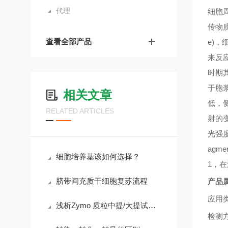
代理
细胞
传物
查看全部产品
e)
，
来反
时期
于胞
相关文章
低，
RELATED ARTICLES
射的
光强
agmen
细胞培养基该如何选择？
1
，在
脐带间充质干细胞复苏流程
产品
应用
浅析Zymo 质粒中提/大提试剂盒的使用方法
检测