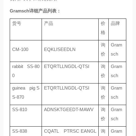
Gramsch详细产品列表：
货号
产品
价
品牌
格
询
Gram
CM-100
EQKLISEEDLN
价
sch
rabbit SS-80
ETQRTLLNGDL-QTSI
询
Gram
0
价
sch
guinea pig S
ETQRTLLNGDL-QTSI
询
Gram
S-870
价
sch
SS-810
ADNSKTGEEDT-MAWV
询
Gram
价
sch
SS-838
CQATL PTRSC EANGL
询
Gram