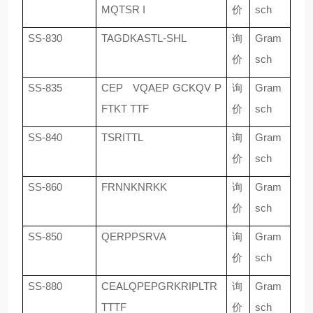
MQTSR I
价
sch
SS-830
TAGDKASTL-SHL
询
Gram
价
sch
SS-835
CEP VQAEP GCKQV P
询
Gram
FTKT TTF
价
sch
SS-840
TSRITTL
询
Gram
价
sch
SS-860
FRNNKNRKK
询
Gram
价
sch
SS-850
QERPPSRVA
询
Gram
价
sch
SS-880
CEALQPEPGRKRIPLTR
询
Gram
TTTF
价
sch