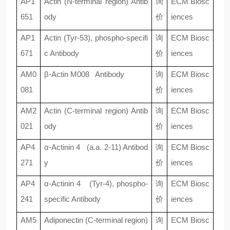
AP1
Actin (N-terminal region) Antib
询
ECM Biosc
651
ody
价
iences
AP1
Actin (Tyr-53), phospho-specifi
询
ECM Biosc
671
c Antibody
价
iences
AM0
β
-Actin M008 Antibody
询
ECM Biosc
081
价
iences
AM2
Actin (C-terminal region) Antib
询
ECM Biosc
021
ody
价
iences
AP4
α
-Actinin 4 (a.a. 2-11) Antibod
询
ECM Biosc
271
y
价
iences
AP4
α
-Actinin 4 (Tyr-4), phospho-
询
ECM Biosc
241
specific Antibody
价
iences
AM5
Adiponectin (C-terminal region)
询
ECM Biosc