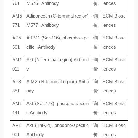
761
M576 Antibody
价
iences
AM5
Adiponectin (C-terminal region)
询
ECM Biosc
771
M577 Antibody
价
iences
AP5
AIFM1 (Ser-116), phospho-spe
询
ECM Biosc
501
cific Antibody
价
iences
AM1
Akt (N-terminal region) Antibod
询
ECM Biosc
011
y
价
iences
AP3
AIM2 (N-terminal region) Antib
询
ECM Biosc
851
ody
价
iences
AM1
Akt (Ser-473), phospho-specifi
询
ECM Biosc
141
c Antibody
价
iences
AP1
Akt (Thr-34), phospho-specific
询
ECM Biosc
001
Antibody
价
iences