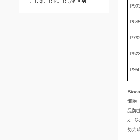
转染、转化、转导的区别
P90
P84
P78
P52
P95
Bioc
细胞
品牌主要
x、Ge
努力