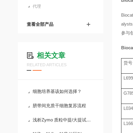
Bioc
代理
Biocat
alysts
查看全部产品
参与
Bioc
相关文章
货号
RELATED ARTICLES
L699
细胞培养基该如何选择？
G78
脐带间充质干细胞复苏流程
L03
浅析Zymo 质粒中提/大提试剂盒的使用方法
L16