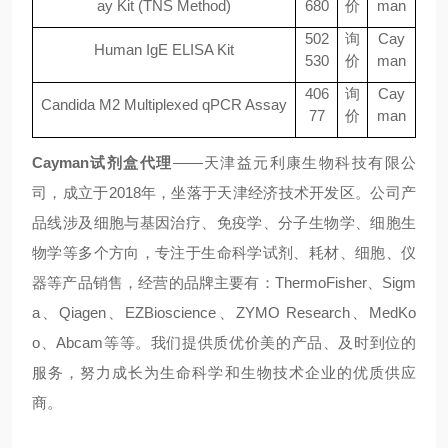
ay Kit (TNS Method)
680
价
man
502
询
Cay
Human IgE ELISA Kit
530
价
man
406
询
Cay
Candida M2 Multiplexed qPCR Assay
77
价
man
Cayman试剂盒代理
——
天津益元利康生物科技有限公
司，成立于
2018
年，坐落于天津经济技术开发区。公司产
品线涉及细胞与基因治疗、免疫学、分子生物学、细胞生
物学等多个方向，专注于生命科学试剂、耗材、细胞、仪
器等产品销售，经营的品牌主要有：
ThermoFisher
、
Sigm
a
、
Qiagen
、
EZBioscience
、
ZYMO Research
、
MedKo
o
、
Abcam
等等。我们提供质优价美的产品、及时到位的
服务，努力成长为生命科学和生物技术企业的优质供应
商。