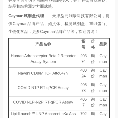
开发的各个方面都拥有很高的技术，并且在蛋白质表达、
结晶和结构测定方面成熟。
Cayman试剂盒代理
——天津益元利康科技有限公司，提
供
Cayman
品牌
产品
，
如
抗体
、
检测试剂盒、重组蛋白、
生物化学品
，更多
Cayman
品牌产品等，欢迎咨询！
货
价
产品名称
品牌
号
格
Human Adrenoceptor Beta 2 Reporter
408
询
Cay
Assay System
94
价
man
409
询
Cay
Naveni CD8/MHC-I Atto647N
24
价
man
406
询
Cay
COVID N1P RT-qPCR Assay
78
价
man
406
询
Cay
COVID N1P-N2P RT-qPCR Assay
7
价
man
LipidLaunch™ LNP Apparent pKa Ass
702
询
Cay