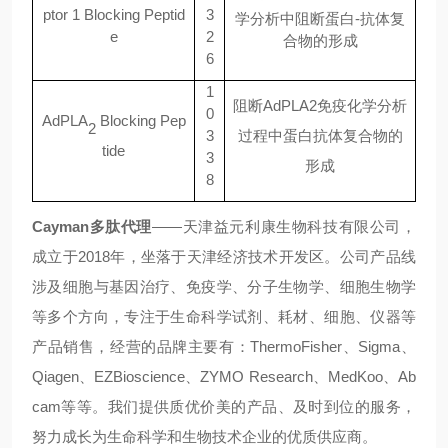
ptor 1 Blocking Peptid
3
学分析中阻断蛋白-抗体复
e
2
合物的形成
6
1
阻断
AdPLA2
免疫化学分析
0
AdPLA
Blocking Pep
2
3
过程中蛋白抗体复合物的
tide
3
形成
8
Cayman
多肽代理
——
天津益元利康生物科技有限公司，
成立于
2018
年，坐落于天津经济技术开发区。公司产品线
涉及细胞与基因治疗、免疫学、分子生物学、细胞生物学
等多个方向，专注于生命科学试剂、耗材、细胞、仪器等
产品销售，经营的品牌主要有：
ThermoFisher
、
Sigma
、
Qiagen
、
EZBioscience
、
ZYMO Research
、
MedKoo
、
Ab
cam
等等。我们提供质优价美的产品、及时到位的服务，
努力成长为生命科学和生物技术企业的优质供应商。