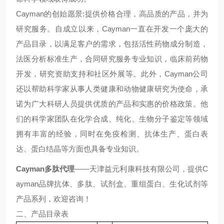
Cayman
的创始愿景
:
提供价格合理，高品质的产品，并为
研究服务。自成立以来
，
Cayman
一直在开发一个庞大的
产品目录，以满足客户的需求
，
包括活性药物成分制造，
法医分析标准生产，合同研究服务专业知识，临床前药物
开发，
研究
资助支持和社区外展
等
。
此外，
Cayman
公司
还以帮助科学家从事人类健康和动物健康研究为使命，承
诺为广大科研人员提供优质的产品和实惠的价格政策。他
们的科学家团队在化学合成、纯化、生物分子鉴定等领域
拥有丰富的经验，同时在免疫检测、抗体生产、蛋白表
达、蛋白结晶等方面也具备专业知识
。
Cayman
多肽代理
——天津益元利康科技有限公司，提供
C
ayman
品牌抗体
、
多肽、试剂盒、重组蛋白
、
生化试剂等
产品系列
，欢迎咨询！
二、产品目录表