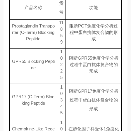
货
产品名称
功能
号
11
Prostaglandin Transpo
阻断
PGT
免疫化学分析过
8
rter (C-Term) Blocking
程中蛋白抗体复合物的形
5
Peptide
成
9
1
0
阻断
GPR55
免疫化学分析
GPR55 Blocking Pepti
2
过程中蛋白抗体复合物的
de
2
形成
5
1
阻断
GPR17
免疫化学分析
0
GPR17 (C-Term) Bloc
3
过程中蛋白抗体复合物的
king Peptide
4
形成
5
1
Chemokine-Like Rece
0
在趋化因子样受体
1
免疫化