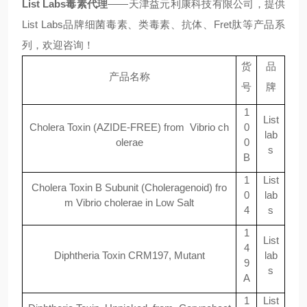
List Labs
毒素代理
——天津益元利康科技有限公司，提供
List Labs
品牌细菌毒素
、类毒素、抗体、
Fret
肽等产品系
列
，欢迎咨询！
货
品
产品名称
号
牌
1
List
Cholera Toxin (AZIDE-FREE) from Vibrio ch
0
lab
olerae
0
s
B
1
List
Cholera Toxin B Subunit (Choleragenoid) fro
0
lab
m Vibrio cholerae in Low Salt
4
s
1
List
4
Diphtheria Toxin CRM197, Mutant
lab
9
s
A
1
List