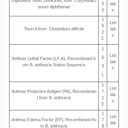
Diphtheria Toxin, Unnicked, from Corynebact
5
lab
erium diphtheriae
0
s
1
List
5
Toxin A from Clostridium difficile
lab
2
s
C
1
List
6
Anthrax Lethal Factor (LF-A), Recombinant fr
lab
om B. anthracis Native Sequence
9
s
L
1
List
Anthrax Protective Antigen (PA), Recombinan
7
lab
t from B. anthracis
1
s
E
1
List
Anthrax Edema Factor (EF), Recombinant fro
7
lab
m B. anthracis
8