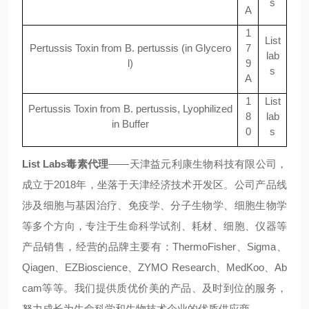
s
A
1
List
Pertussis Toxin from B. pertussis (in Glycero
7
lab
l)
9
s
A
1
List
Pertussis Toxin from B. pertussis, Lyophilized
8
lab
in Buffer
0
s
List Labs
毒素代理
——
天津益元利康生物科技有限公司，
成立于
2018
年，坐落于天津经济技术开发区。公司产品线
涉及细胞与基因治疗、免疫学、分子生物学、细胞生物学
等多个方向，专注于生命科学试剂、耗材、细胞、仪器等
产品销售，经营的品牌主要有：
ThermoFisher
、
Sigma
、
Qiagen
、
EZBioscience
、
ZYMO Research
、
MedKoo
、
Ab
cam
等等。我们提供质优价美的产品、及时到位的服务，
努力成长为生命科学和生物技术企业的优质供应商。