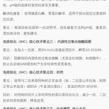
热。
pH
值的选择对某些抗体至关重要。
酶消化修复：
使用胰蛋白酶、胃蛋白酶等。适用于部分固定过度或特
定抗原。
要点：
根据目标抗原和一抗说明书，优化修复方法和
pH
值。修复后
需自然冷却，避免骤冷。
免疫组化（
IHC
）核心技术要点
三：
内源性过氧化物酶阻断
要点：
在加入一抗前，用
3% H₂O₂
溶液处理切片，孵育
10-15
分钟。
目的：
阻断组织内源性的过氧化物酶（尤其在红细胞、粒细胞中），
防止在后续
DAB
显色时产生非特异性背景着色。
免疫组化（
IHC
）核心技术要点
四：
封闭
要点：
使用与二抗来源同种的正常血清（如，二抗是山羊抗兔，则用
正常山羊血清）或
BSA
（牛血清白蛋白），室温封闭
20-30
分钟。
目的：
封闭组织切片上非特异性的蛋白质结合位点，减少一抗、二抗
的非特异性吸附，降低背景。
免疫组化（
IHC
）核心技术要点
五：
抗体孵育
- 核心反应