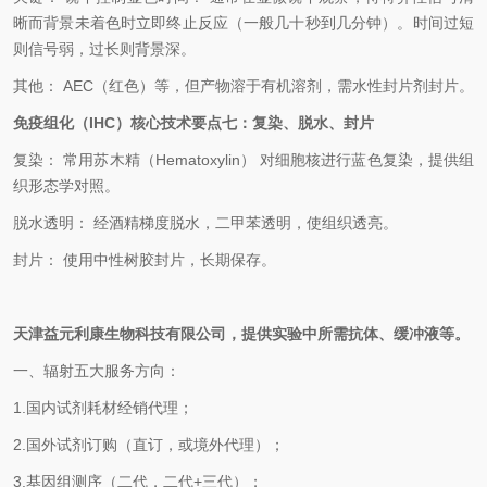
晰而背景未着色时立即终止反应（一般几十秒到几分钟）。时间过短
则信号弱，过长则背景深。
其他：
AEC
（红色）等，但产物溶于有机溶剂，需水性封片剂封片。
免疫组化（
IHC
）核心技术要点
七：
复染、脱水、封片
复染：
常用苏木精（
Hematoxylin
）
对细胞核进行蓝色复染，提供组
织形态学对照。
脱水透明：
经酒精梯度脱水，二甲苯透明，使组织透亮。
封片：
使用中性树胶封片，长期保存。
天津益元利康生物科技
有限公司
，提供实验中所需抗体、缓冲液等。
一、辐射五大服务方向：
1.
国内试剂耗材经销代理；
2.
国外试剂订购（直订，或境外代理）；
3.
基因组测序（二代，二代
+
三代）；