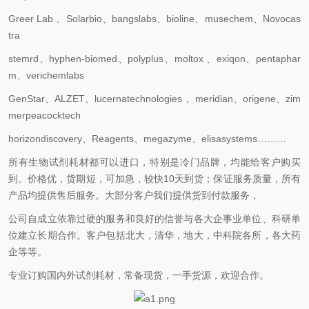
Greer Lab
、
Solarbio
、
bangslabs
、
bioline
、
musechem
、
Novocas
tra
stemrd
、
hyphen-biomed
、
polyplus
、
moltox
、
exiqon
、
pentaphar
m
、
verichemlabs
GenStar
、
ALZET
、
lucernatechnologies
、
meridian
、
origene
、
zim
merpeacocktech
horizondiscovery
、
Reagents
、
megazyme
、
elisasystems………
所有生物试剂耗材都可以进口，特别是冷门品牌，均能给客户购买
到。价格优，货期短，可加急，较快
10
天到货；保证服务质量，所有
产品均提供售后服务。大部分客户我们提供货到付款服务，
公司自成立依靠过硬的服务和良好的信誉与各大企事业单位、科研单
位建立长期合作。客户包括北大，清华，地大，中科院各所，各大药
企等等。
专业订购国内外试剂耗材，常备现货，一手货源，欢迎合作。