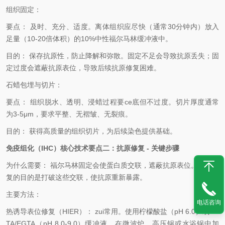
组织固定：
要点：
及时、充分、适度。离体组织应尽快（通常
30
分钟内）放入
足量（
10-20
倍体积）的
10%
中性福尔马林缓冲液中。
目的：
保存抗原性，防止降解和弥散。固定不足会导致抗原丢失；固
定过度会遮蔽抗原表位，导致后续抗原修复困难。
石蜡包埋与切片：
要点：
组织脱水、透明、浸蜡过程要ce底但不过度。切片厚度通常
为
3-5μm
，要求平整、无褶皱、无裂痕。
目的：
获得高质量的组织切片，为后续染色提供基础。
免疫组化
（IHC）
核心技术要点二：抗原修复
- 关键步骤
为什么需要：
福尔马林固定会使蛋白质交联，遮蔽抗原表位。抗原修
复的目的是打破这些交联，使抗原重新暴露。
主要方法：
电话咨询
热诱导表位修复（
HIER
）：
zui
常用。使用柠檬酸盐（
pH 6.0
）或
ED
TA/EGTA
（
pH 8.0-9.0
）缓冲液，在微波炉、高压锅或水浴锅中加