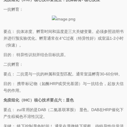
一抗孵育：
要点：
抗体浓度、孵育时间和温度是三大关键变量。必须参照说明书
并进行预实验优化。孵育通常在
4°C
过夜（特异性好）或室温
1-2
小时
（快速）。
目的：
特异性识别并结合目标抗原。
二抗孵育：
要点：
二抗需与一抗的种属和亚型匹配。通常室温孵育
30-60
分钟。
目的：
携带标记物（如酶
HRP
或荧光基团）与一抗结合，起放大信
号的作用。
免疫组化（
IHC
）核心技术要点
六：
显色
要点：
zui
常用的是
DAB
（二氨基联苯胺）
显色。
DAB
在
HRP
催化下
产生棕褐色不溶性沉淀。
关键：
镜下控制显色时间！
通常在显微镜下观察，待特异性信号清