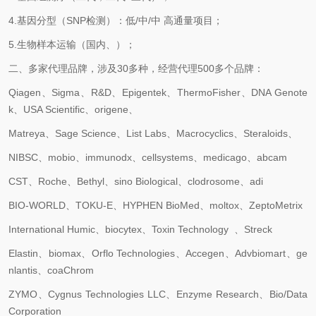
4.
基因分型（
SNP
检测）：低
/
中
/
中 高通量项目；
5.
生物样本运输（国内、）；
二、多家代理品牌，涉及
30
多种，经营代理
500
多个品牌：
Qiagen
、
Sigma
、
R&D
、
Epigentek
、
ThermoFisher
、
DNA Genote
k
、
USA Scientific
、
origene
、
Matreya
、
Sage Science
、
List Labs
、
Macrocyclics
、
Steraloids
、
NIBSC
、
mobio
、
immunodx
、
cellsystems
、
medicago
、
abcam
CST
、
Roche
、
Bethyl
、
sino Biological
、
clodrosome
、
adi
BIO-WORLD
、
TOKU-E
、
HYPHEN BioMed
、
moltox
、
ZeptoMetrix
International Humic
、
biocytex
、
Toxin Technology
、
Streck
Elastin
、
biomax
、
Orflo Technologies
、
Accegen
、
Advbiomart
、
ge
nlantis
、
coaChrom
ZYMO
、
Cygnus Technologies LLC
、
Enzyme Research
、
Bio/Data
Corporation