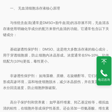
一、 无血清细胞冻存液核心原理
与传统含血清(通常是DMSO+胎牛血清)的冻存液不同，无血清冻
存液使用明确化学成分的配方来替代血清的功能。它通常包含以下关
键成分：
基础渗透性保护剂： DMSO。这是绝大多数冻存液的核心成分，
用于穿透细胞膜，防止细胞内冰晶形成。浓度通常在5%-10%，比传
统配方(10%)更低，毒性更小。
非渗透性保护剂： 如海藻糖、蔗糖、右旋糖酐等。它们在细胞外
电话咨询
形成高渗环境，温和地使细胞脱水，减少冰晶损伤，并在复苏时调节
水分回流速度，防止细胞肿胀破裂。
高分子保护剂和营养素： 如甲基纤维素、羟乙基淀粉等，模拟血
清的粘性，在细胞外形成保护性基质。还会添加一些氨基酸、维生素