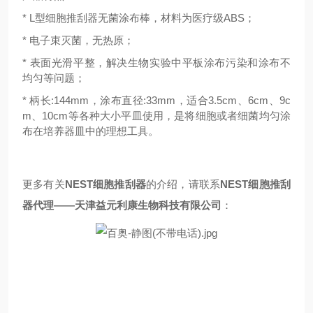
* L型细胞推刮器无菌涂布棒，材料为医疗级ABS；
* 电子束灭菌，无热原；
* 表面光滑平整，解决生物实验中平板涂布污染和涂布不
均匀等问题；
* 柄长:144mm，涂布直径:33mm，适合3.5cm、6cm、9c
m、10cm等各种大小平皿使用，是将细胞或者细菌均匀涂
布在培养器皿中的理想工具。
更多有关
NEST细胞推刮器
的介绍，请联系
NEST细胞推刮
器代理
——天津益元利康生物科技有限公司
：