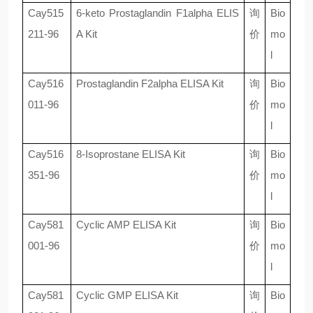
Cay515
6-keto Prostaglandin F1alpha ELIS
询
Bio
211-96
A Kit
价
mo
l
Cay516
Prostaglandin F2alpha ELISA Kit
询
Bio
011-96
价
mo
l
Cay516
8-Isoprostane ELISA Kit
询
Bio
351-96
价
mo
l
Cay581
Cyclic AMP ELISA Kit
询
Bio
001-96
价
mo
l
Cay581
Cyclic GMP ELISA Kit
询
Bio