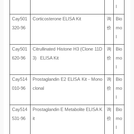
l
Cay501
Corticosterone ELISA Kit
询
Bio
320-96
价
mo
l
Cay501
Citrullinated Histone H3 (Clone 11D
询
Bio
620-96
3) ELISA Kit
价
mo
l
Cay514
Prostaglandin E2 ELISA Kit - Mono
询
Bio
010-96
clonal
价
mo
l
Cay514
Prostaglandin E Metabolite ELISA K
询
Bio
531-96
it
价
mo
l