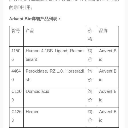
的期刊引用。
Advent Bio详细产品列表：
货号
产品
价
品牌
格
1150
Human 4-1BB Ligand, Recom
询
Advent B
6
binant
价
io
4464
Peroxidase, RZ 1.0, Horseradi
询
Advent B
0
sh
价
io
C120
Domoic acid
询
Advent B
9
价
io
C126
Hemin
询
Advent B
3
价
io