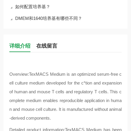
如何配置培养基？
DMEM和1640培养基有哪些不同？
详细介绍
在线留言
Overview:TexMACS Medium is an optimized serum-free c
ell culture medium developed for the c*tion and expansion
of human and mouse T cells and regulatory T cells. This c
omplete medium enables reproducible application in huma
n and mouse cell culture. It is manufactured without animal
-derived components.
Detailed product information:TexMACS Medium has been