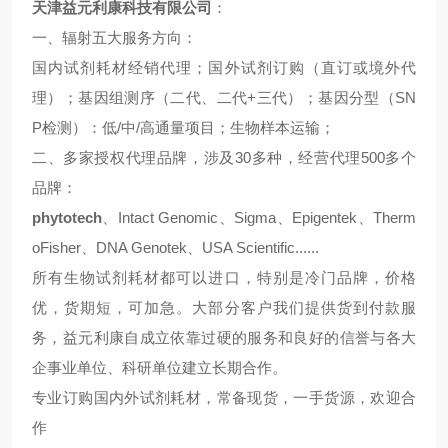
天津益元利康科技有限公司
：
一、辐射五大服务方向：
国内试剂耗材经销代理；国外试剂订购（直订或境外代
理）；基因组测序（二代、二代
+
三代）；基因分型（
SN
P
检测）：低
/
中
/
高通量项目；生物样本运输；
二、多家授权代理品牌，涉及
30
多种，经营代理
500
多个
品牌：
phytotech
、
Intact Genomic
、
Sigma
、
Epigentek
、
Therm
oFisher
、
DNA Genotek
、
USA Scientific
......
所有生物试剂耗材都可以进口，特别是冷门品牌，价格
优，货期短，可加急。大部分客户我们提供货到付款服
务，益元利康
自成立依靠过硬的服务和良好的信誉与各大
企事业单位、科研单位建立长期合作。
专业订购国内外试剂耗材，常备现货，一手货源，欢迎合
作