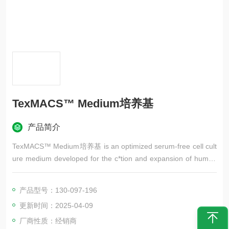
TexMACS™ Medium培养基
产品简介
TexMACS™ Medium培养基 is an optimized serum-free cell cult
ure medium developed for the c*tion and expansion of human
and mouse T cells and regulatory T cells.
产品型号：130-097-196
更新时间：2025-04-09
厂商性质：经销商