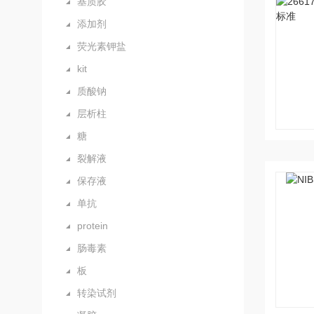
基质胶
添加剂
荧光素钾盐
kit
质酸钠
层析柱
糖
裂解液
保存液
单抗
protein
肠毒素
板
转染试剂