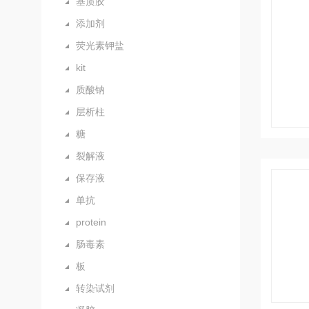
基质胶
添加剂
荧光素钾盐
kit
质酸钠
层析柱
糖
裂解液
保存液
单抗
protein
肠毒素
板
转染试剂