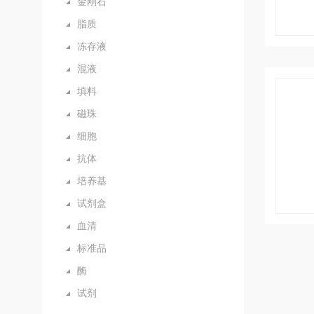
金刚石
脂质
冻存液
混液
填料
磁珠
细胞
抗体
培养基
试剂盒
血清
标准品
酶
试剂