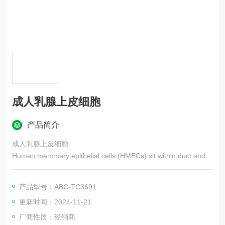
成人乳腺上皮细胞
产品简介
成人乳腺上皮细胞
Human mammary epithelial cells (HMECs) sit within duct and lo
bes of breast and play an important role in maintaining breast f
unction and facilitate milk production during lactation.
产品型号：ABC-TC3691
更新时间：2024-11-21
厂商性质：经销商