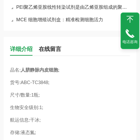
PEI聚乙烯亚胺线性转染试剂是由乙烯亚胺组成的聚合物
MCE 细胞增殖试剂盒：精准检测细胞活力
电话咨询
详细介绍
在线留言
品名:
人脐静脉内皮细胞
;
货号:ABC-TC3848;
尺寸/数量:1瓶;
生物安全级别:1;
航运信息:干冰;
存储:液态氮;