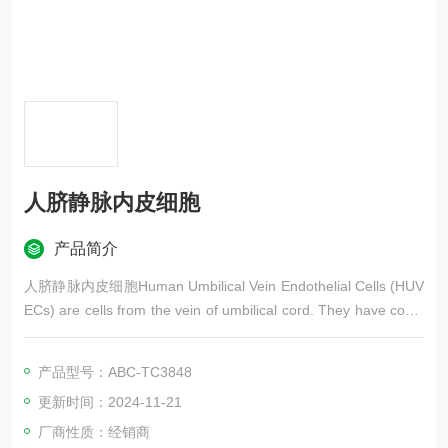
人脐静脉内皮细胞
产品简介
人脐静脉内皮细胞Human Umbilical Vein Endothelial Cells (HUV
ECs) are cells from the vein of umbilical cord. They have cobbl
estone morphology with large dark nuclei when observed unde
r light microscope.
产品型号：ABC-TC3848
更新时间：2024-11-21
厂商性质：经销商