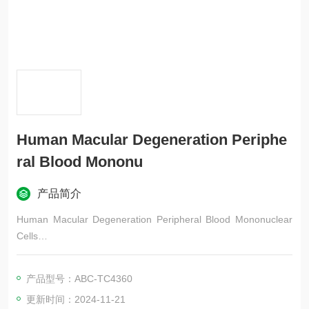
Human Macular Degeneration Periphe
ral Blood Mononu
产品简介
Human Macular Degeneration Peripheral Blood Mononuclear
Cells
Age-related Macular Degeneration, Dry Age-related Macular D
egeneration, Wet Age-related Macular Degeneration
产品型号：ABC-TC4360
更新时间：2024-11-21