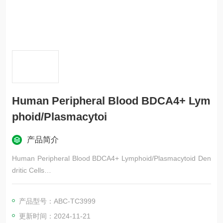
Human Peripheral Blood BDCA4+ Lym
phoid/Plasmacytoi
产品简介
Human Peripheral Blood BDCA4+ Lymphoid/Plasmacytoid Den
dritic Cells
NPB-BDCA4+ Lymphoid/Plasmacytoid Dendritic cells have bee
n positively isolated from mononuclear cells using immunomag
产品型号：ABC-TC3999
netic BDCA-4 Mi
更新时间：2024-11-21