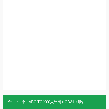
ABC-TC4000人外周血CD34+细胞
上一个：