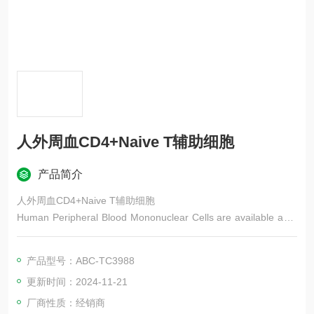
人外周血CD4+Naive T辅助细胞
产品简介
人外周血CD4+Naive T辅助细胞
Human Peripheral Blood Mononuclear Cells are available as p
ositive and negative controls for T-cell monitoring in ELISPOT,
ELISA, cytokine bead array, tetramer/pentamer, and flow c
产品型号：ABC-TC3988
更新时间：2024-11-21
厂商性质：经销商