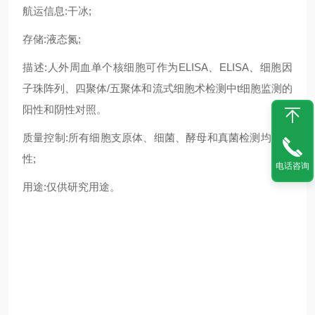
航运信息:干冰;
存储:液态氮;
描述:人外周血单个核细胞可作为ELISA、ELISA、细胞因
子珠阵列、四聚体/五聚体和流式细胞术检测中t细胞监测的
阳性和阴性对照。
质量控制:所有细胞支原体、细菌、酵母和真菌检测均为阴
性;
电话咨询
用途:仅供研究用途。