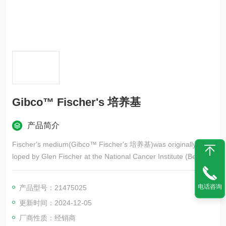
Gibco™ Fischer's 培养基
产品简介
Fischer's medium(Gibco™ Fischer's 培养基)was originally deve
loped by Glen Fischer at the National Cancer Institute (Bethesd
a, MD) and formulated for the culture of mouse leukemic cells.
电话咨询
产品型号：21475025
更新时间：2024-12-05
厂商性质：经销商