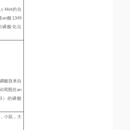
人
c-Met
的合
酪
an
酸
1
349
的磷酸化位
磷酸肽来自
50
周围丝
an
3
）的磷酸
，小鼠，大