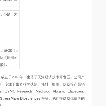
，小鼠，大
酪
an
酸
38
（
p
位点周围的
磷酸肽。
，成立于
2018
年，坐落于天津经济技术开发区。公司产
向，专注于生命科学试剂、耗材、细胞、仪器等产品销
e
、
ZYMO Research
、
MedKoo
、
Abcam
、
Elabscienc
、
StressMarq Biosciences
等等。我们提供质优价美的
商。