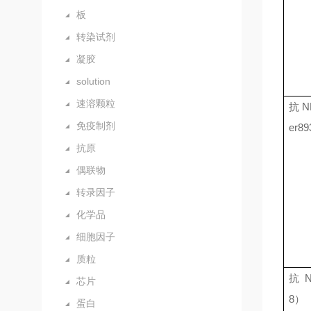
板
转染试剂
凝胶
solution
速溶颗粒
抗
N
免疫制剂
er89
抗原
偶联物
转录因子
化学品
细胞因子
质粒
抗
芯片
8
）
蛋白