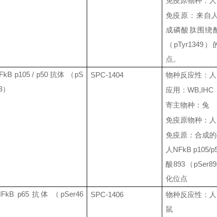
免疫原物种：人
免疫原：来自
成磷酸肽围绕
（
pTyr1
349
）
点。
FkB p105 / p50
抗体 （
pS
SPC-1404
物种反应性：人
3
）
应用：
WB,IHC
寄主物种：兔
免疫原物种：人
免疫原：合成的
人
NFkB p105/p
酸
893
（
pSer89
化位点
NFkB p65
抗体 （
pSer46
SPC-1406
物种反应性：人
鼠