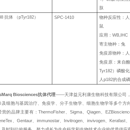
肽
38
抗体 （
pTyr182
）
SPC-1410
物种反应性：人
鼠
应用：
WB,IHC
寄主物种：兔
免疫原物种：人
免疫原：来自
Tyr182
）磷酸化
人
p182
的合成
sMarq Biosciences
抗体
代理
——
天津益元利康生物科技有限公司
涉及细胞与基因治疗、免疫学、分子生物学、细胞生物学等多个方
经营的品牌主要有：
ThermoFisher
、
Sigma
、
Qiagen
、
EZBioscienc
eneTex
、
Gentaur
、
immunostar
、
Invitrogen
、
invivogen
、
Kerafast
、及时到位的服务，努力成长为生命科学和生物技术企业的优质供应