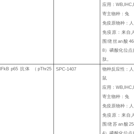
应用：
WB,IHC,
寄主物种：兔
免疫原物种：人
免疫原：来自
围绕丝
an
酸
46
8
）磷酸化位点
肽。
NFkB p65
抗体 （
pThr25
SPC-1407
物种反应性：人
鼠
应用：
WB,IHC,
寄主物种：兔
免疫原物种：人
免疫原：来自
围绕苏
an
酸
25
4
）磷酸化位点