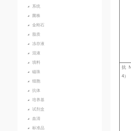
系统
菌株
金刚石
脂质
冻存液
混液
填料
抗
磁珠
4
）
细胞
抗体
培养基
试剂盒
血清
标准品