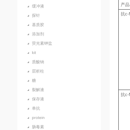
产品
缓冲液
抗
c-
探针
基质胶
添加剂
荧光素钾盐
kit
质酸钠
层析柱
糖
裂解液
抗
c-
保存液
单抗
protein
肠毒素