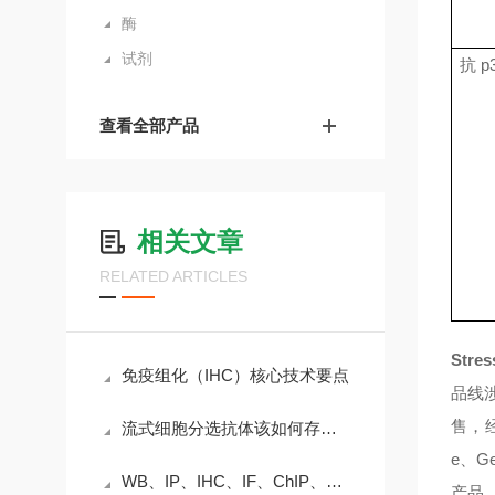
酶
试剂
抗
p
查看全部产品
相关文章
RELATED ARTICLES
Stres
免疫组化（IHC）核心技术要点
品线
售，
流式细胞分选抗体该如何存储？
e
、
G
WB、IP、IHC、IF、ChIP、FC六种抗体的区别是什么？
产品