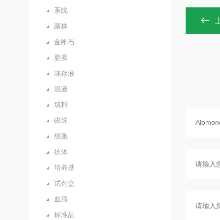
系统
菌株
金刚石
脂质
冻存液
混液
填料
磁珠
细胞
抗体
培养基
试剂盒
血清
标准品