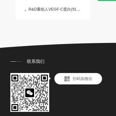
R&D重组人VEGF-C蛋白(9199-VC)：高纯度＞97%｜淋巴管内皮细胞培养金标准
联系我们
扫码加微信