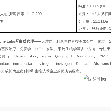
纯度：
>98% (HPLC
组人心肌营养素
-1
C-200
来源：重组大肠杆
质
分子量：
21.1 kDa
纯度：
>98% (HPLC
one Labs
蛋白质
代理
——
天津益元利康生物科技有限公司，成立于
与基因治疗、免疫学、分子生物学、
细胞
生物学等多个方向，专注于
主要有：
ThermoFisher
、
Sigma
、
Qiagen
、
EZBi
oscience
、
ZYMO R
ntaur
、
immunostar
、
Invitrogen
、
invivogen
、
Kerafast
、
Alomone 
努力成长为生命科学和生物技术企业的优质供应商。