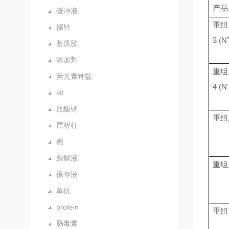
产品
缓冲液
重组
探针
3 (N
基质胶
添加剂
重组
荧光素钾盐
4 (N
kit
质酸钠
重组
层析柱
糖
裂解液
重组
保存液
单抗
protein
重组
肠毒素