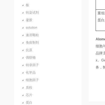
板
转染试剂
重
凝胶
蛋白
solution
速溶颗粒
Alom
免疫制剂
细胞
抗原
品牌
偶联物
x
、
Ge
转录因子
务，
化学品
细胞因子
质粒
芯片
蛋白