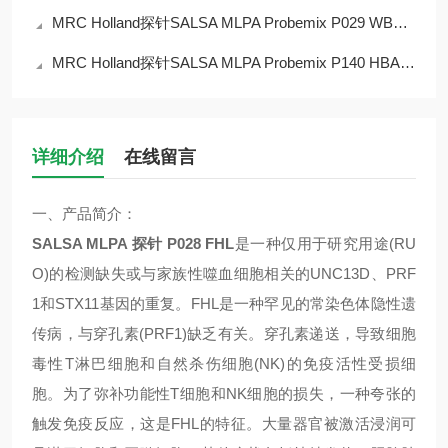
MRC Holland探针SALSA MLPA Probemix P029 WBS(P029)产品推介
MRC Holland探针SALSA MLPA Probemix P140 HBA(P140)产品推介
详细介绍
在线留言
一、
产品简介：
SALSA MLPA
探针
P028 FHL
是一种仅用于研究用途
(RU
O)
的检测缺失或与家族性噬血细胞相关的
UNC13D
、
PRF
1
和
STX11
基因的重复。
FHL
是一种罕见的常染色体隐性遗
传病，与穿孔素
(PRF1)
缺乏有关。穿孔素递送，导致细胞
毒性
T
淋巴细胞和自然杀伤细胞
(NK)
的免疫活性受损细
胞。为了弥补功能性
T
细胞和
NK
细胞的损失，一种夸张的
触发免疫反应，这是
FHL
的特征。大量器官被激活浸润可