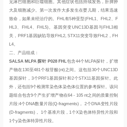
见淋巴细胞和巨噬细胞。其他症状包括持续发热，肝脾肿
大及细胞减少。第一次发作大多发生在婴儿期，结果迅速
致命，如果未经治疗的。
FHL
有
5
种亚型
(FHL1
、
FHL2
、
F
HL3
、
FHL4
、
FHL5)
。基因突变
UNC13D
基因与
FHL3
相
关，
PRF1
基因缺陷导致
FHL2, STX11
突变导致
FHL2
，
FH
L4
。
二、产品组成：
SALSA MLPA
探针
P028 FHL
包含
44
个
MLPA
探针，扩增
产物在
130
至
481
个核苷酸
(nt)
之间。这包括
30
个
UNC13D
基因探针，
3
个
PRF1
基因探针和
2
个
STX11
基因探针。此
外，还包括
9
个检测常染色体染色体位置的参考探针。该问
题组合包含
9
个产生扩增产物在
64 - 105 nt
之间的质量控制
片段
:4
个
DNA
数量片段
(Q-fragments)
，
2
个
DNA
变性片段
(D-fragments)
，
1
个基准片段，
1
个
X
染色体特异性片段和
1
个
y
染色体特异性片段。