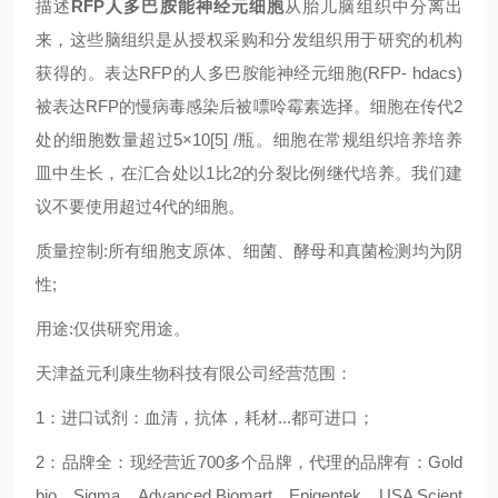
描述
RFP人多巴胺能神经元细胞
从胎儿脑组织中分离出
来，这些脑组织是从授权采购和分发组织用于研究的机构
获得的。表达RFP的人多巴胺能神经元细胞(RFP- hdacs)
被表达RFP的慢病毒感染后被嘌呤霉素选择。细胞在传代2
处的细胞数量超过5×10[5] /瓶。细胞在常规组织培养培养
皿中生长，在汇合处以1比2的分裂比例继代培养。我们建
议不要使用超过4代的细胞。
质量控制:所有细胞支原体、细菌、酵母和真菌检测均为阴
性;
用途:仅供研究用途。
天津益元利康生物科技有限公司经营范围：
1：进口试剂：血清，抗体，耗材...都可进口；
2：品牌全：现经营近700多个品牌，代理的品牌有：Gold
bio、Sigma、Advanced Biomart、Epigentek、USA Scient