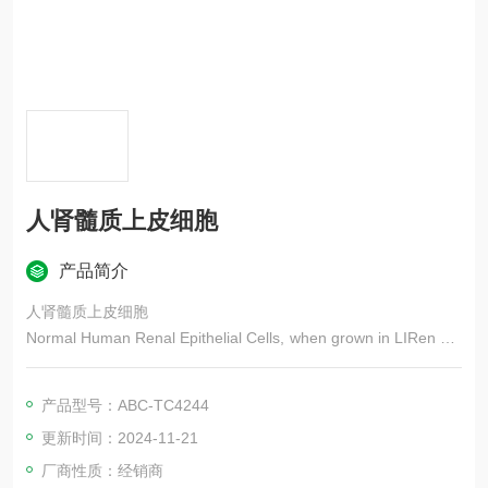
人肾髓质上皮细胞
产品简介
人肾髓质上皮细胞
Normal Human Renal Epithelial Cells, when grown in LIRen Me
dium, provide an ideal low-serum culture model for the study of
renal function, metabolism, nephrotoxicity or cancer research
产品型号：ABC-TC4244
更新时间：2024-11-21
厂商性质：经销商