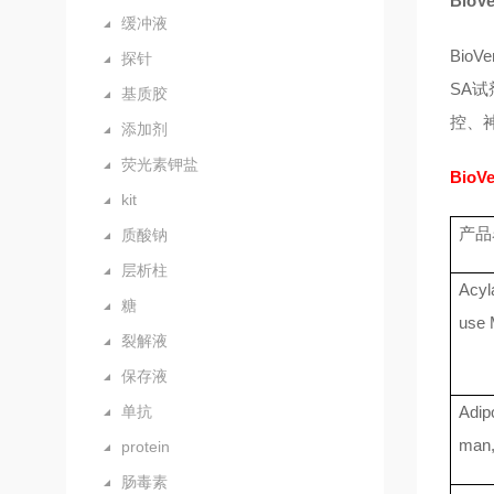
BioV
缓冲液
Bi
探针
SA
基质胶
控、
添加剂
荧光素钾盐
BioV
kit
产品
质酸钠
层析柱
Acyl
糖
use 
裂解液
保存液
单抗
Adip
man,
protein
肠毒素