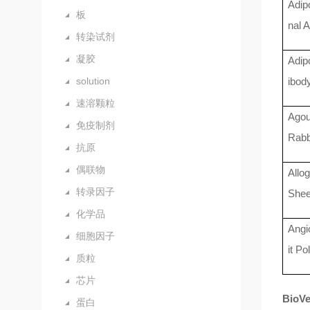
Adip
板
nal 
转染试剂
凝胶
Adip
solution
ibod
速溶颗粒
Agou
免疫制剂
Rabb
抗原
偶联物
Allo
转录因子
Shee
化学品
Angi
细胞因子
it Po
质粒
芯片
BioV
蛋白