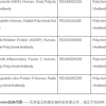
onectin (HEK) Human, Goat Polyclo
RD184023100
Polyclon
Antibody
l Antibod
ophilin Human, Rabbit Polyclonal Ant
RD181161100
Polyclon
y
l Antibod
ti-Related Protein (AGRP) Human,
RD181030050
Polyclon
it Polyclonal Antibody
l Antibod
graft Inflammatory Factor 1 Human,
RD184204100
Polyclon
p Polyclonal Antibody
l Antibod
opoietin-Like Protein 3 Human, Rabb
RD181092100
Polyclon
lyclonal Antibody
l Antibod
endor
抗体代理
——
天津益元利康生物科技有限公司，成立于2018