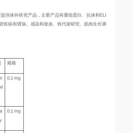
验室提供体外研究产品，主要产品有重组蛋白、抗体和ELI
血管疾病和肾病、感染和发炎、铁代谢研究、肌肉生长调
别
规格
n
0.1 mg
od
a
0.1 mg
y