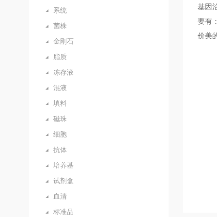
基因
系统
要有：T
菌株
价美
金刚石
脂质
冻存液
混液
填料
磁珠
细胞
抗体
培养基
试剂盒
血清
标准品