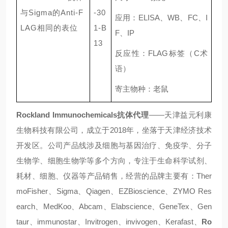
与Sigma的Anti-F
-30
应用：
ELISA
、
WB
、
FC
、
I
LAG相同的表位
1-B
F
、
IP
13
反应性：
FLAG
标签（
C
术
语）
寄主物种：老鼠
Rockland Immunochemicals
抗体代理
——天津益元利康
生物科技有限公司，成立于2018年，坐落于天津经济技术
开发区。公司产品线涉及细胞与基因治疗、免疫学、分子
生物学、细胞生物学等多个方向，专注于生命科学试剂、
耗材、细胞、仪器等产品销售，经营的品牌主要有：Ther
moFisher、Sigma、Qiagen、EZBioscience、ZYMO Res
earch、MedKoo、Abcam、Elabscience、GeneTex、Gen
taur、immunostar、Invitrogen、invivogen、Kerafast、
Ro