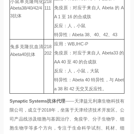
小鼠单克隆纯化
218
免疫原：对应于来自人
Abeta
的
A
Abeta38/40/42/4
111
3
抗体
A 1
至
16
的合成肽
反应：人，小鼠
特异性：
Abeta 38
、
40
、
42
、
43
应用：
WB,IHC-P
兔多克隆抗血清
218
免疫原：对应于来自人
Abeta33
的
202
Abeta40
抗体
AA 40
至
40
的合成肽
反应：人，小鼠，大鼠
特异性：
Abeta 40
特异性，与
Abet
a 38
和
42
无交叉反应性。
Synaptic Systems
抗体
代理
——
天津益元利康生物科技有
限公司，成立于
2018
年，坐落于天津经济技术开发区。公
司产品线涉及细胞与基因治疗、免疫学、分子生物学、细
胞生物学等多个方向，专注于生命科学试剂、耗材、细