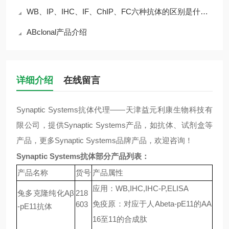
WB、IP、IHC、IF、ChIP、FC六种抗体的区别是什么？
ABclonal产品介绍
详细介绍
在线留言
Synaptic Systems
抗体
代理
——
天津益元利康生物科技有
限公司，提供
Synaptic Systems
产品，如抗体、试剂盒等
产品，更多
Synaptic Systems
品牌产品，欢迎咨询！
Synaptic Systems
抗体
部分产品列表：
产品名称
货号
产品属性
应用：
WB,IHC,IHC-P,ELISA
兔多克隆纯化
Aβ
218
免疫原：对应于人
Abeta-pE11
的
AA
603
-pE11
抗体
16
至
11
的合成肽