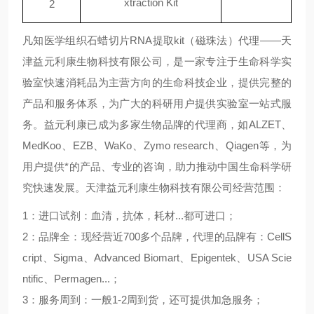
xtraction Kit
2
凡知医学组织石蜡切片
RNA
提取
kit
（磁珠法）
代理
——
天
津益元利康生物科技有限公司，是一家专注于生命科学实
验室快速消耗品为主营方向的生命科技企业，提供完整的
产品和服务体系，为广大的科研用户提供实验室一站式服
务。益元利康已成为多家生物品牌的代理商，如
ALZET、
MedKoo、EZB、WaKo、Zymo research、Qiagen
等，为
用户提供*的产品、专业的咨询，助力推动中国生命科学研
究快速发展。
天津益元利康生物科技有限公司经营范围：
1
：进口试剂：血清，抗体，耗材
...
都可进口；
2
：品牌全：现经营近
700
多个品牌，代理的品牌有：
CellS
cript
、
Sigma
、
Advanced Biomart
、
Epigentek
、
USA Scie
ntific
、
Permagen...
；
3
：服务周到：一般
1-2
周到货，还可提供加急服务；