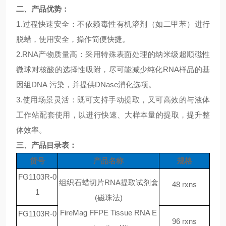
二、产品优势：
1.
过程快速安全：不依赖毒性有机溶剂（如二甲苯）进行
脱蜡，使用安全，操作简便快捷。
2.
RNA
产物质量高：采用特殊表面处理的纳米级超顺磁性
微球对核酸的选择性吸附，尽可能减少纯化
RNA
样品的基
因组
DNA
污染，并提供
DNase
消化选项。
3.
使用场景灵活：既可支持手动提取，又可高效的与液体
工作站配套使用，以进行快速、大样本量的提取，提升整
体效率。
三、产品目录表：
货号
产品名称
规格
FG1103R-0
组织石蜡切片
RNA提取试剂盒
48 rxns
1
(磁珠法)
FireMag FFPE Tissue RNA E
FG1103R-0
96 rxns