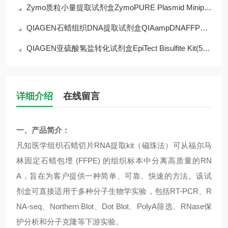
Zymo质粒小量提取试剂盒ZymoPURE Plasmid Miniprep Kit(D4212)现货供应
QIAGEN石蜡组织DNA提取试剂盒QIAampDNAFFPETissueKit(56404)现货供应
QIAGEN亚硫酸氢盐转化试剂盒EpiTect Bisulfite Kit(59104)现货供应
详细介绍
在线留言
一、产品简介：
凡知医学组织石蜡切片
RNA
提取
kit
（磁珠法）
可从福尔马
林固定石蜡包埋
(FFPE)
的组织标本中分离高质量的
RN
A
，旨在为客户提供一种简单、可靠、快速的方法。
该试
剂盒
可直接适用于
多种分子生物学实验，包括
RT-PCR
、
R
NA-seq
、
Northern Blot
、
Dot Blot
、
PolyA
筛选、
RNase
保
护分析和分子克隆等下游实验。