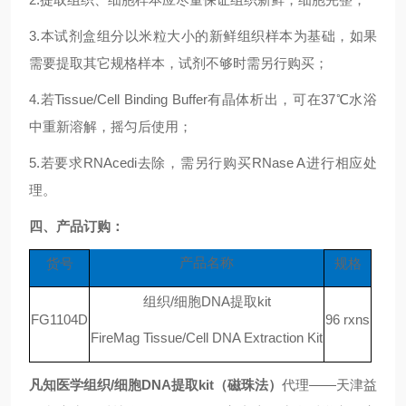
3.
本试剂盒组分以米粒大小的新鲜组织样本为基础，如果
需要提取其它规格样本，试剂不够时需另行购买；
4.
若
Tissue/Cell Binding Buffer
有晶体析出，可在
37℃
水浴
中重新溶解，摇匀后使用；
5.
若要求
RNA
cedi
去除，需另行购买
RNase A
进行相应处
理。
四、产品订购：
产品名称
货号
规格
组织
/
细胞
DNA
提取kit
FG1104D
96 rxns
FireMag Tissue/Cell DNA Extraction Kit
凡知医学组织
/
细胞
DNA
提取
kit
（磁珠法）
代理
——
天津益