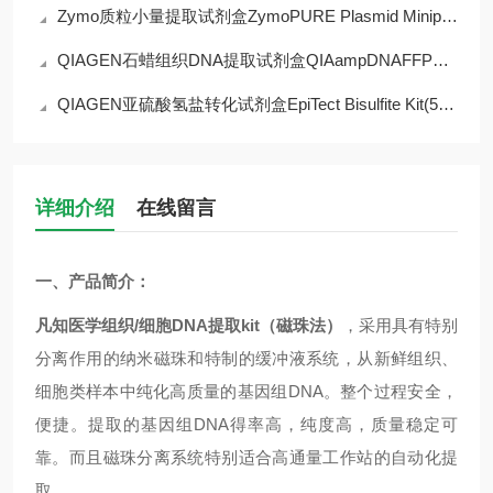
Zymo质粒小量提取试剂盒ZymoPURE Plasmid Miniprep Kit(D4212)现货供应
QIAGEN石蜡组织DNA提取试剂盒QIAampDNAFFPETissueKit(56404)现货供应
QIAGEN亚硫酸氢盐转化试剂盒EpiTect Bisulfite Kit(59104)现货供应
详细介绍
在线留言
一、
产品简介：
凡知医学组织
/
细胞
DNA
提取
kit
（磁珠法）
，
采用具有
特别
分离作用的纳米磁珠和特制的缓冲液系统，从新鲜组织、
细胞类样本中纯化高质量的基因组
DNA
。整个过程安全，
便捷。提取的基因组
DNA
得率高，纯度高，质量稳定可
靠。而且磁珠分离系统特别适合高通量工作站的自动化提
取。