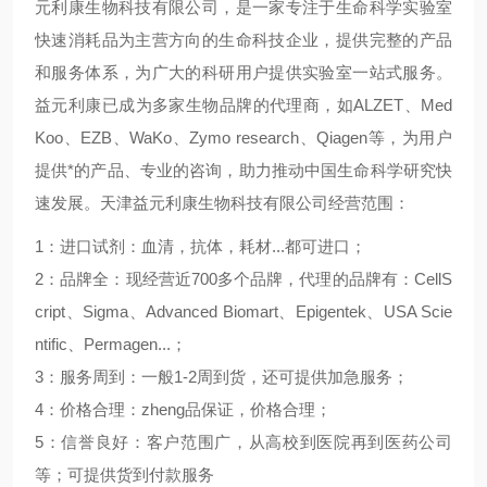
元利康生物科技有限公司，是一家专注于生命科学实验室
快速消耗品为主营方向的生命科技企业，提供完整的产品
和服务体系，为广大的科研用户提供实验室一站式服务。
益元利康已成为多家生物品牌的代理商，如
ALZET
、
Med
Koo
、
EZB
、
WaKo
、
Zymo research
、
Qiagen
等，为用户
提供*的产品、专业的咨询，助力推动中国生命科学研究快
速发展。天津益元利康生物科技有限公司经营范围：
1
：进口试剂：血清，抗体，耗材
...
都可进口；
2
：品牌全：现经营近
700
多个品牌，代理的品牌有：
CellS
cript
、
Sigma
、
Advanced Biomart
、
Epigentek
、
USA Scie
ntific
、
Permagen...
；
3
：服务周到：一般
1-2
周到货，还可提供加急服务；
4
：价格合理：
zheng
品保证，价格合理；
5
：信誉良好：客户范围广，从高校到医院再到医药公司
等；可提供货到付款服务