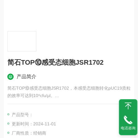
简石TOP⑩感受态细胞JSR1702
产品简介
简石TOP⑩感受态细胞JSR1702，本感受态细胞转化pUC19质粒
的效率可达到10⁸cfu/μl。
高效感受态细胞制备试剂盒是在传统氯化钙感受态细胞制备方法
的基础上进行适当改良而成，无需热激，操作便捷，转化效率
产品型号：
高。
更新时间：2024-11-01
电话咨询
厂商性质：经销商