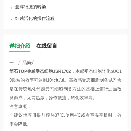
悬浮细胞的转染
细菌活化的操作流程
详细介绍
在线留言
一、
产品简介
简石
TOP⑩
感受态细胞
JSR1702
，本感受态细胞转化
pUC1
9
质粒的效率可达到
10⁸cfu/μl
。高效感受态细胞制备试剂盒
是在传统氯化钙感受态细胞制备方法的基础上进行适当改
良而成，无需热激，操作便捷，转化效率高。
注意事项
：
◇
建议培养皿提前预热
37℃,
使用
4℃
或者室温平板时，效
率会降低。