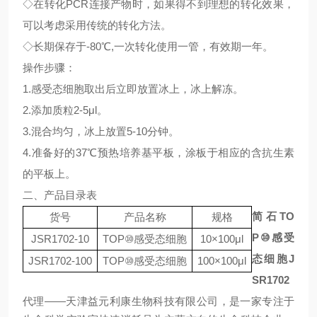
◇
在转化
PCR
连接产物时，如果得不到理想的转化效果，
可以考虑采用传统的转化方法。
◇
长期保存于
-80℃,
一次转化使用一管，有效期一年。
操作步骤
：
1.
感受态细胞取出后立即放置冰上，冰上解冻。
2.
添加质粒
2-5μl
。
3.
混合均匀，冰上放置
5-10
分钟。
4.
准备好的
37℃
预热培养基平板，涂板于相应的含抗生素
的平板上。
二、产品目录表
简石
TO
货号
产品名称
规格
P⑩
感受
JSR1702
-10
TOP⑩
感受态细胞
10×100μl
态细胞
J
JSR1702
-100
TOP⑩
感受态细胞
10
0
×100μl
SR1702
代理
——
天津益元利康生物科技有限公司，是一家专注于