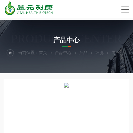
PRODUCTS CENTER
产品中心
当前位置：
首页
产品中心
产品
细胞
简石GV3101根癌农杆菌感受态细胞JSR1801