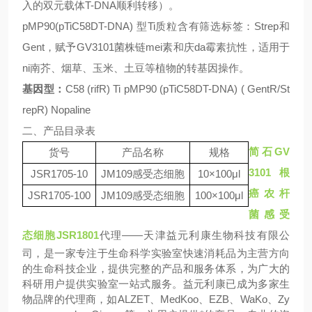
入的双元载体
T-DNA
顺利转移）。
pMP90(pTiC58DT-DNA)
型Ti质粒含有筛选标签：
Strep
和
Gent
，赋予
GV3101
菌株链mei素和庆da霉素抗性，适用于
ni南芥、烟草、玉米、土豆等植物的转基因操作。
基因型：
C58 (rifR) Ti pMP90 (pTiC58DT-DNA) ( GentR/St
repR) Nopaline
二、产品目录表
简石GV
货号
产品名称
规格
3101根
JSR1705
-10
JM109
感受态细胞
10×100μl
癌农杆
JSR1705
-100
JM109
感受态细胞
10
0
×100μl
菌感受
态细胞JSR1801
代理
——
天津益元利康生物科技有限公
司，是一家专注于生命科学实验室快速消耗品为主营方向
的生命科技企业，提供完整的产品和服务体系，为广大的
科研用户提供实验室一站式服务。益元利康已成为多家生
物品牌的代理商，如
ALZET、MedKoo、EZB、WaKo、Zy