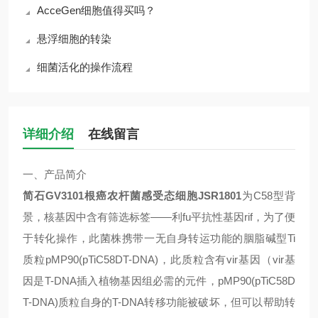
AcceGen细胞值得买吗？
悬浮细胞的转染
细菌活化的操作流程
详细介绍
在线留言
一、
产品简介
简石GV3101根癌农杆菌感受态细胞JSR1801
为
C58
型背
景，核基因中含有筛选标签——利fu平抗性基因
rif
，为了便
于转化操作，此菌株携带一无自身转运功能的胭脂碱型
Ti
质粒
pMP90(pTiC58DT-DNA)
，此质粒含有
vir
基因（
vir
基
因是
T-DNA
插入植物基因组必需的元件，
pMP90(pTiC58D
T-DNA)
质粒自身的
T-DNA
转移功能被破坏，但可以帮助转