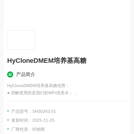
HyCloneDMEM培养基高糖
产品简介
HyCloneDMEM培养基高糖优势：
● 溶解使用的是我们的WFI优质水；
在我们标准的500 ml及1 L包装瓶中 批量最大达2,000 L；
● 在我们的5、10、20、50、100与200 L的多种规格的BPC中批
产品型号：SH30243.01
量最大达10,000 L；
更新时间：2025-11-25
● 所有标准产品均为0.1 um过滤；● 现在有Thermo Scientific Hy
QPAK zui常用的配方产品提供
厂商性质：经销商