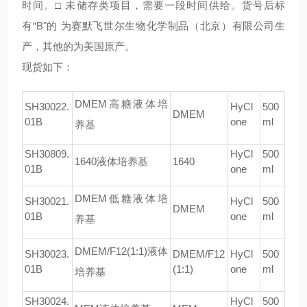
时间。
□
未储存类项目，需要一段时间供给。货号后标
有
“B"
的 为赛默飞世尔生物化学制品（北京）有限公司生
产，其他的为美国原产。
现货如下：
DMEM
高糖液体培
SH30022.
HyCl
500
DMEM
01B
one
ml
养基
SH30809.
HyCl
500
1640
液体培养基
1640
01B
one
ml
DMEM
低糖液体培
SH30021.
HyCl
500
DMEM
01B
one
ml
养基
DMEM/F12(1:1)
液体
SH30023.
DMEM/F12
HyCl
500
01B
(1:1)
one
ml
培养基
SH30024.
HyCl
500