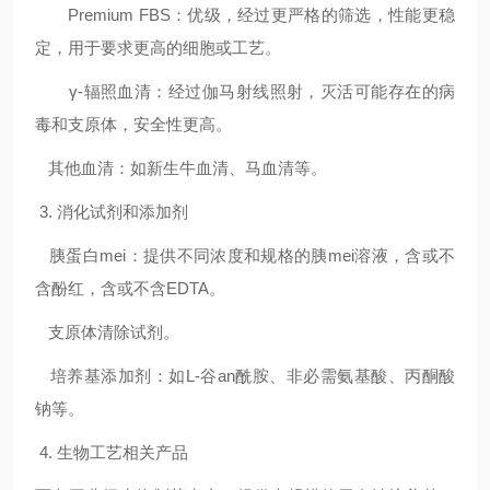
Premium FBS
：优级，经过更严格的筛选，性能更稳
定，用于要求更高的细胞或工艺。
γ-
辐照血清：经过伽马射线照射，灭活可能存在的病
毒和支原体，安全性更高。
其他血清：如新生牛血清、马血清等。
3.
消化试剂和添加剂
胰蛋白mei：提供不同浓度和规格的胰mei
溶液，含或不
含酚红，含或不含
EDTA
。
支原体清除试剂。
培养基添加剂：如
L-
谷an
酰胺、非必需氨基酸、丙酮酸
钠等。
4.
生物工艺相关产品