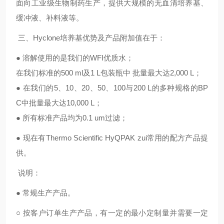
面向工业级生物制药生产，提供大规模的无血清培养基、
缓冲液、补料液等。
三、
Hyclone
培养基优势及产品附加值在于：
●
溶解使用的是我们的
WFI
优质水；
在我们标准的
500 ml
及
1 L
包装瓶中 批量最大达
2,000 L
；
●
在我们的
5
、
10
、
20
、
50
、
100
与
200 L
的多种规格的
BP
C
中批量最大达
10,000 L
；
●
所有标准产品均为
0.1 um
过滤；
●
现在有
Thermo Scientific HyQPAK zui
常用
的配方产品提
供。
说明：
●
常规生产产品。
○
按客户订单生产产品，有一定的最小定制量并需要一定