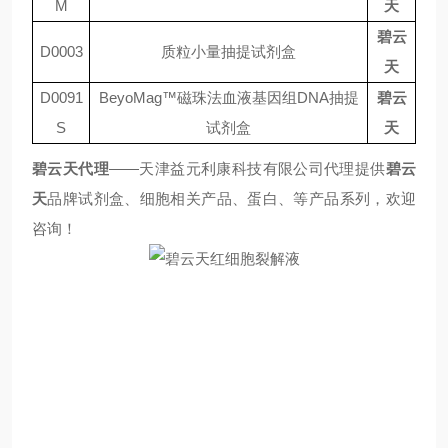
M
天
碧云
D0003
质粒小量抽提试剂盒
天
D0091
BeyoMag™
磁珠法血液基因组
DNA
抽提
碧云
S
试剂盒
天
碧云天
代理
——
天津益元利康科技有限公司代理提供
碧云
天
品牌试剂盒、细胞相关产品、蛋白、等产品系列，欢迎
咨询！