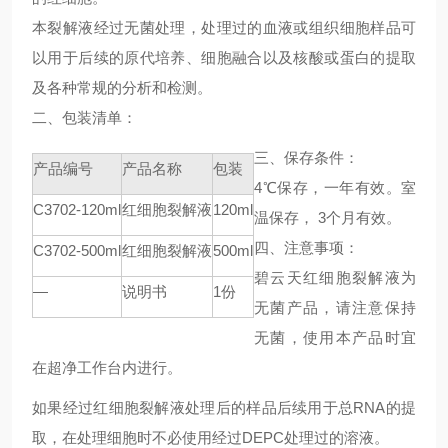
本裂解液经过无菌处理，处理过的血液或组织细胞样品可
以用于后续的原代培养、细胞融合以及核酸或蛋白的提取
及各种常规的分析和检测。
二、包装清单：
三、保存条件：
产品编号
产品名称
包装
4℃
保存，一年有效。室
C3702-120ml
红细胞裂解液
120ml
温保存，
3
个月有效。
四、注意事项：
C3702-500ml
红细胞裂解液
500ml
碧云天红细胞
裂解液为
—
说明书
1
份
无菌产品，请注意保持
无菌，使用本产品时宜
在超净工作台内进行。
如果经过红细胞裂解液处理后的样品后续用于总
RNA
的提
取，在处理细胞时不必使用经过
DEPC
处理过的溶液。