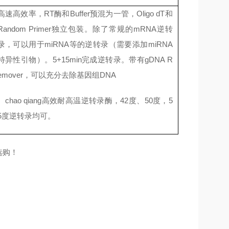
高速高效率，RT酶和Buffer预混为一管，Oligo dT和
Random Primer独立包装。除了常规的mRNA逆转
录，可以用于miRNA等的逆转录（需要添加miRNA
特异性引物）。5+15min完成逆转录。带有gDNA R
emover，可以充分去除基因组DNA
。chao qiang高效耐高温逆转录酶，42度、50度，5
5度逆转录均可。
选购！