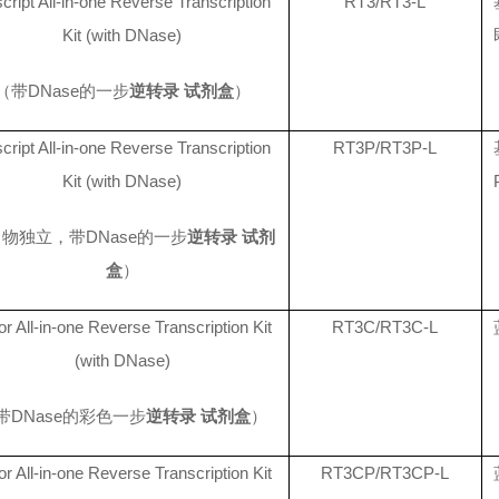
cript All-in-one Reverse Transcription
RT3/RT3-L
Kit (with DNase)
（带DNase的一步
逆转录 试剂盒
）
cript All-in-one Reverse Transcription
RT3P/RT3P-L
Kit (with DNase)
物独立，带DNase的一步
逆转录 试剂
盒
）
or All-in-one Reverse Transcription Kit
RT3C/RT3C-L
(with DNase)
带DNase的彩色一步
逆转录 试剂盒
）
or All-in-one Reverse Transcription Kit
RT3CP/RT3CP-L