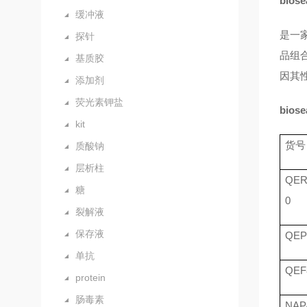
bios
缓冲液
是一
探针
品组
基质胶
因其
添加剂
荧光素钾盐
bio
kit
货号
质酸钠
层析柱
QER
糖
0
裂解液
保存液
QEP
单抗
QEF
protein
肠毒素
NAP