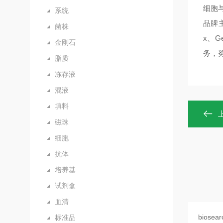
细胞
系统
品牌主要
菌株
x、Ge
金刚石
务，
脂质
冻存液
混液
填料
磁珠
细胞
抗体
培养基
试剂盒
血清
标准品