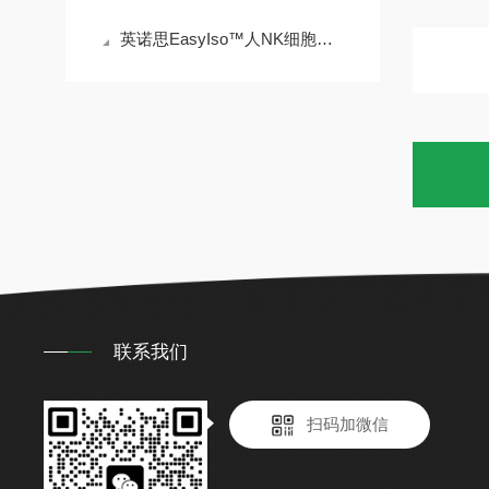
英诺思EasyIso™人NK细胞分选试剂盒（SN3201）深度解析
联系我们
扫码加微信