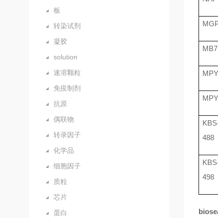
板
MGP
转染试剂
凝胶
MB7
solution
速溶颗粒
MPY
免疫制剂
MPY
抗原
偶联物
KBS-
转录因子
488
化学品
KBS-
细胞因子
498
质粒
芯片
bios
蛋白