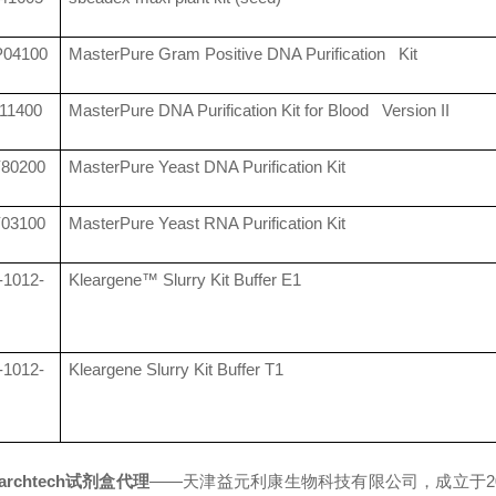
04100
MasterPure Gram Positive DNA Purification Kit
11400
MasterPure DNA Purification Kit for Blood Version II
80200
MasterPure Yeast DNA Purification Kit
03100
MasterPure Yeast RNA Purification Kit
1012-
Kleargene™ Slurry Kit Buffer E1
1012-
Kleargene Slurry Kit Buffer T1
earchtech试剂盒代理
——天津益元利康生物科技有限公司，成立于2