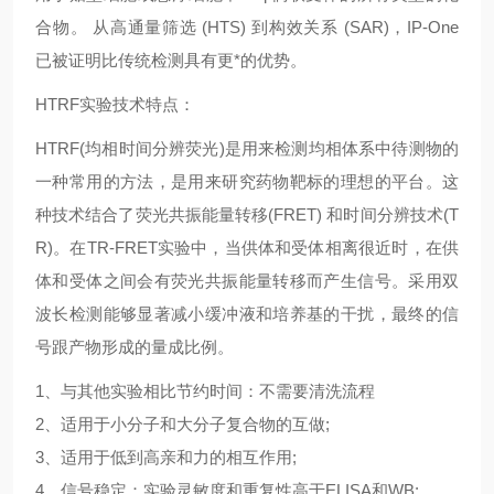
合物。 从高通量筛选 (HTS) 到构效关系 (SAR)，IP-One
已被证明比传统检测具有更*的优势。
HTRF实验技术特点：
HTRF(均相时间分辨荧光)是用来检测均相体系中待测物的
一种常用的方法，是用来研究药物靶标的理想的平台。这
种技术结合了荧光共振能量转移(FRET) 和时间分辨技术(T
R)。在TR-FRET实验中，当供体和受体相离很近时，在供
体和受体之间会有荧光共振能量转移而产生信号。采用双
波长检测能够显著减小缓冲液和培养基的干扰，最终的信
号跟产物形成的量成比例。
1、与其他实验相比节约时间：不需要清洗流程
2、适用于小分子和大分子复合物的互做;
3、适用于低到高亲和力的相互作用;
4、信号稳定：实验灵敏度和重复性高于ELISA和WB;