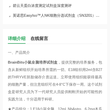
碧云天蛋白浓度测定试剂盒深度测评
英诺思EasyIso™人NK细胞分选试剂盒（SN3201）深度解析
详细介绍
在线留言
一、
产品简介
BrainBits
小鼠全脑培养试剂盒
，提供完整的培养服务，包
含从新鲜组织开始培养所需的一切。
E18
组织用
2ml
含
B27
的
THRYVE
胚胎储存介质运送。立即使用组织能获得最高
的细胞产量，但注意组织可在
4-8°C
下保存一周。这个试剂
盒是研究人员为下一代研究人员提供刚刚开始的可能性的
实践方法，十分适用于科研。
★
产品组分：
1 E18
小鼠全脑、
12mL NbAstro
、
6.2mg
木瓜