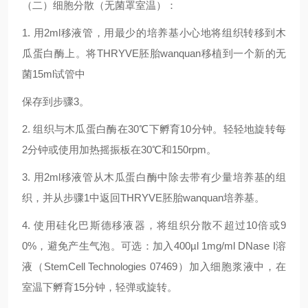
（二）
细胞分散（无菌罩室温）：
1.
用
2ml
移液管，用最少的培养基小心地将组织转移到木
瓜蛋白酶上。将
THRYVE
胚胎
wanquan
移植到一个新的无
菌
15ml
试管中
保存到步骤
3
。
2.
组织与木瓜蛋白酶在
30℃
下孵育
10
分钟。轻轻地旋转每
2
分钟或使用加热摇振板在
30℃
和
150rpm
。
3.
用
2ml
移液管从木瓜蛋白酶中除去带有少量培养基的组
织，并从步骤
1
中返回
THRYVE
胚胎
wanquan
培养基。
4.
使用硅化巴斯德移液器，将组织分散不超过
10
倍或
9
0%
，避免产生气泡。可选：加入
400µl
1mg/ml DNase I
溶
液（
StemCell Technologies 07469
）加入细胞浆液中，在
室温下孵育
15
分钟，轻弹或旋转
。