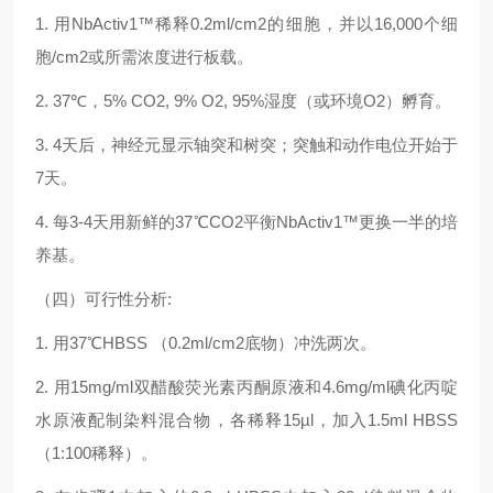
1.
用
NbActiv1™
稀释
0.2ml/cm2
的细胞，并以
16,000
个细
胞
/cm2
或所需浓度进行板载。
2. 37℃
，
5% CO2, 9% O2, 95%
湿度（或环境
O2
）孵育。
3. 4
天后，神经元显示轴突和树突；突触和动作电位开始于
7
天。
4.
每
3-4
天用新鲜的
37℃CO2
平衡
NbActiv1™
更换一半的培
养基。
（四）
可行性分析
:
1.
用
37℃HBSS
（
0.2ml/cm2
底物）冲洗两次。
2.
用
15mg/ml
双醋酸荧光素丙酮原液和
4.6mg/ml
碘化丙啶
水原液配制染料混合物，各稀释
15µl，
加入
1.5ml HBSS
（
1:100
稀释）。