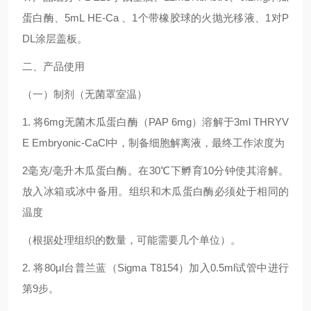
蛋白酶、
5mL HE-Ca
、
1
个带橡胶球的火抛光移液、
1
对
P
DL
涂层盖板。
二、产品使用
（一）
制剂（无菌罩室温）
1.
将
6mg
无菌木瓜蛋白酶（
PAP 6mg
）溶解于
3ml THRYV
E Embryonic-CaCl
中，制备细胞解离液，最终工作浓度为
2
毫克
/
毫升木瓜蛋白酶。在
30℃
下孵育
10
分钟使其溶解。
放入冰箱或冰中备用。组织和木瓜蛋白酶必须处于相同的
温度
（根据处理组织的数量，可能需要几个单位）。
2.
将
80µl
台普兰蓝（
Sigma T8154
）加入
0.5ml
试管中进行
第
9
步。