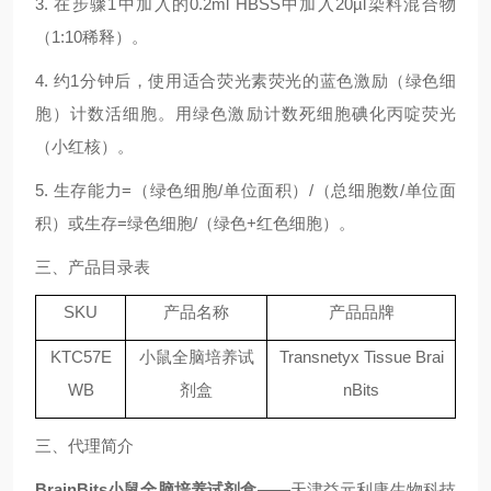
3.
在步骤
1
中加入的
0.2ml HBSS
中加入
20µl
染料混合物
（
1:10
稀释）。
4.
约
1
分钟后，使用适合荧光素荧光的蓝色激励（绿色细
胞）计数活细胞。用绿色激励计数死细胞
碘化丙啶荧光
（小红核）。
5.
生存能力
=
（绿色细胞
/
单位面积）
/
（总细胞数
/
单位面
积）或生存
=
绿色细胞
/
（绿色
+
红色细胞）。
三、
产品目录表
SKU
产品名称
产品品牌
KTC57E
小鼠全脑培养试
Transnetyx Tissue
Brai
WB
剂盒
nBits
三、
代理简介
BrainBits
小鼠全脑培养试剂盒
——
天津益元利康生物科技