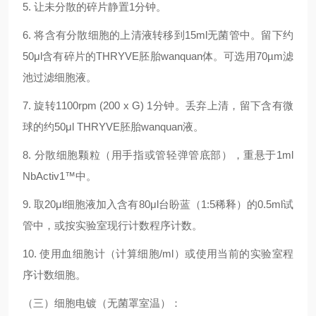
5.
让未分散的碎片静置
1
分钟。
6.
将含有分散细胞的上清液转移到
15ml
无菌管中。留下约
50μl
含有碎片的
THRYVE
胚胎
wanquan
体。可选
用
70µm
滤
池过滤细胞液。
7.
旋转
1100rpm (200 x G) 1
分钟。丢弃上清，留下含有微
球的约
50μl THRYVE
胚胎
wanquan
液。
8.
分散细胞颗粒（用手指或管轻弹管底部），重悬于
1ml
NbActiv1™
中。
9.
取
20μl
细胞液加入含有
80μl
台盼蓝（
1:5
稀释）的
0.5ml
试
管中，或按实验室现行计数程序计数。
10.
使用血细胞计（计算细胞
/ml
）或使用当前的实验室程
序计数细胞。
（三）
细胞电镀（无菌罩室温）：